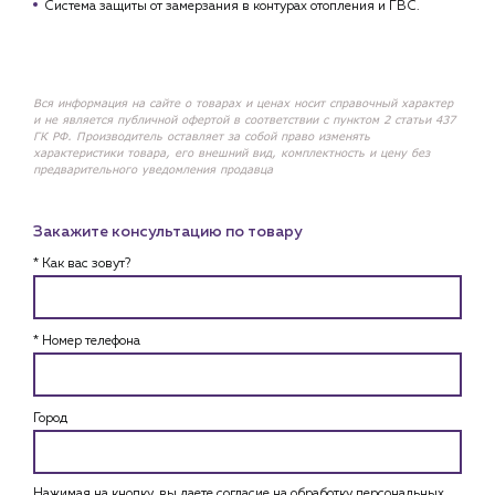
Система защиты от замерзания в контурах отопления и ГВС.
Вся информация на сайте о товарах и ценах носит справочный характер
и не является публичной офертой в соответствии с пунктом 2 статьи 437
ГК РФ. Производитель оставляет за собой право изменять
характеристики товара, его внешний вид, комплектность и цену без
предварительного уведомления продавца
Закажите консультацию по товару
* Как вас зовут?
* Номер телефона
Город
Нажимая на кнопку, вы даете согласие на обработку персональных