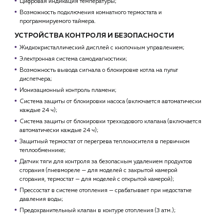
Цифровая индикация температуры;
Возможность подключения комнатного термостата и
программируемого таймера.
УСТРОЙСТВА КОНТРОЛЯ И БЕЗОПАСНОСТИ
Жидкокристаллический дисплей с кнопочным управлением;
Электронная система самодиагностики;
Возможность вывода сигнала о блокировке котла на пульт
диспетчера;
Ионизационный контроль пламени;
Система защиты от блокировки насоса (включается автоматически
каждые 24 ч);
Система защиты от блокировки трехходового клапана (включается
автоматически каждые 24 ч);
Защитный термостат от перегрева теплоносителя в первичном
теплообменнике;
Датчик тяги для контроля за безопасным удалением продуктов
сгорания (пневмореле — для моделей с закрытой камерой
сгорания, термостат — для моделей с открытой камерой);
Прессостат в системе отопления — срабатывает при недостатке
давления воды;
Предохранительный клапан в контуре отопления (3 атм.);