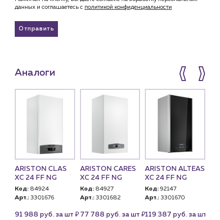
данных и соглашаетесь c
политикой конфиденциальности
Отправить
Аналоги
ARISTON CLAS
ARISTON CARES
ARISTON ALTEAS
NA
 S
XC 24 FF NG
XC 24 FF NG
XC 24 FF NG
24
,
Код:
84924
Код:
84927
Код:
92147
Ко
Арт.:
3301676
Арт.:
3301682
Арт.:
3301670
Арт
U)
PN
₽
₽
₽
91 988 руб. за шт
77 788 руб. за шт
119 387 руб. за шт