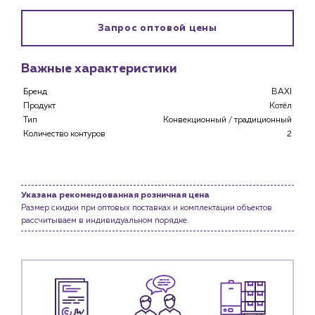
Запрос оптовой цены
Важные характеристики
Бренд
BAXI
Продукт
Котёл
Тип
Конвекционный / традиционный
Количество контуров
2
Указана рекомендованная розничная цена
Размер скидки при оптовых поставках и комплектации объектов
Каталог
рассчитываем в индивидуальном порядке.
Клиентам
Специализированным магазинам
Застройщикам
Снабженцам и подрядным организациям
Монтажным бригадам