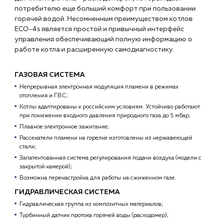
Чат-бот
потребителю еще больший комфорт при пользовании
горячей водой. Несомненным преимуществом котлов
ECO-4s является простой и привычный интерфейс
+7 (918) 070-19-79
управления обеспечивающий полную информацию о
работе котла и расширенную самодиагностику.
Пн – пт: 9:00 – 18:00
sales@profpotok.ru
ГАЗОВАЯ СИСТЕМА
Непрерывная электронная модуляция пламени в режимах
г. Краснодар, ул. Российская, 63
отопления и ГВС;
Котлы адаптированы к российским условиям. Устойчиво работают
при понижении входного давления природного газа до 5 мбар;
Плавное электронное зажигание;
Рассекатели пламени на горелке изготовлены из нержавеющей
стали;
Запатентованная система регулирования подачи воздуха (модели с
закрытой камерой);
Возможна перенастройка для работы на сжиженном газе.
ГИДРАВЛИЧЕСКАЯ СИСТЕМА
Гидравлическая группа из композитных материалов;
Турбинный датчик протока горячей воды (расходомер);