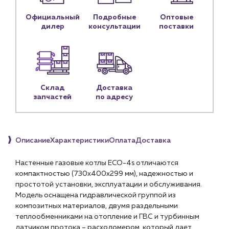
Предприятиям и юр.лицам
Официальный
Подробные
Оптовые
О компании
дилер
консультации
поставки
История компании
Услуги
Водоснабжение и теплоснабжение
Сервис и обслуживание инженерных систем
Склад
Доставка
Доставка
запчастей
по адресу
Портфолио
Новости
Описание
Характеристики
Оплата
Доставка
Блог
Настенные газовые котлы ECO-4s отличаются
Личный кабинет
компактностью (730х400х299 мм), надежностью и
простотой установки, эксплуатации и обслуживания.
Контакты
Модель оснащена гидравлической группой из
Контактные данные
композитных материалов, двумя раздельными
Наши партнёры
теплообменниками на отопление и ГВС и турбинным
датчиком протока – расходомером, который дает