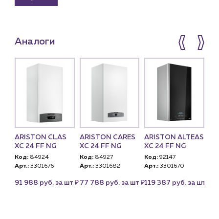
Аналоги
ARISTON CLAS
ARISTON CARES
ARISTON ALTEAS
NA
 S
XC 24 FF NG
XC 24 FF NG
XC 24 FF NG
24
,
Код:
84924
Код:
84927
Код:
92147
Ко
Арт.:
3301676
Арт.:
3301682
Арт.:
3301670
Арт
U)
PN
₽
₽
₽
91 988 руб. за шт
77 788 руб. за шт
119 387 руб. за шт
це
₽
 шт