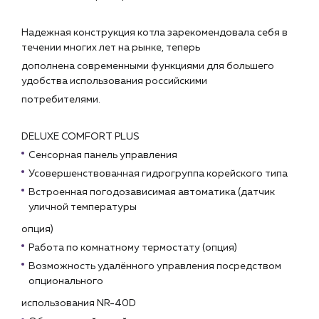
Пн – пт: 9:00 – 18:00
Надежная конструкция котла зарекомендовала себя в
sales@profpotok.ru
течении многих лет на рынке, теперь
г. Краснодар, ул. Российская, 63
дополнена современными функциями для большего
удобства использования российскими
потребителями.
DELUXE COMFORT PLUS
Сенсорная панель управления
Усовершенствованная гидрогруппа корейского типа
Встроенная погодозависимая автоматика (датчик
уличной температуры
опция)
Работа по комнатному термостату (опция)
Возможность удалённого управления посредством
опционального
использования NR-40D