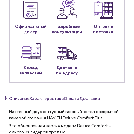
Услуги
Водоснабжение и теплоснабжение
Сервис и обслуживание инженерных систем
Доставка
Официальный
Подробные
Оптовые
дилер
консультации
поставки
Портфолио
Новости
Блог
Склад
Доставка
Личный кабинет
запчастей
по адресу
Контакты
Контактные данные
Наши партнёры
Описание
Характеристики
Оплата
Доставка
Чат-бот
Настенный двухконтурный газовый котел с закрытой
камерой сгорания NAVIEN Deluxe Comfort Plus
+7 (918) 070-19-79
Это обновленная версия модели Deluxe Comfort –
одного из лидеров продаж.