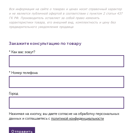
Вся информация на сайте о товарах и ценах носит справочный характер
и не является публичной офертой в соответствии с пунктом 2 статьи 437
ГК РФ. Производитель оставляет за собой право изменять
характеристики товара, его внешний вид, комплектность и цену без
предварительного уведомления продавца
Закажите консультацию по товару
* Как вас зовут?
* Номер телефона
Город
Нажимая на кнопку, вы даете согласие на обработку персональных
данных и соглашаетесь c
политикой конфиденциальности
Отправить