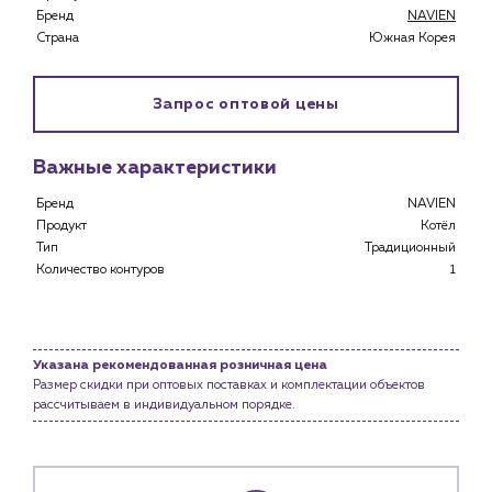
Бренд
NAVIEN
Страна
Южная Корея
Запрос оптовой цены
Важные характеристики
Бренд
NAVIEN
Каталог
Продукт
Котёл
Тип
Традиционный
Клиентам
Количество контуров
1
Специализированным магазинам
Застройщикам
Снабженцам и подрядным организациям
Монтажным бригадам
Указана рекомендованная розничная цена
Размер скидки при оптовых поставках и комплектации объектов
Предприятиям и юр.лицам
рассчитываем в индивидуальном порядке.
О компании
История компании