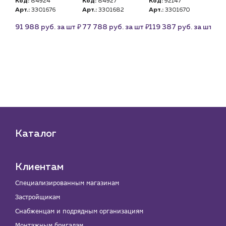
Код:
84924
Код:
84927
Код:
92147
Ко
Арт.:
3301676
Арт.:
3301682
Арт.:
3301670
Арт
U)
PN
₽
₽
₽
91 988 руб. за шт
77 788 руб. за шт
119 387 руб. за шт
це
₽
 шт
Каталог
Клиентам
Специализированным магазинам
Застройщикам
Снабженцам и подрядным организациям
Монтажным бригадам