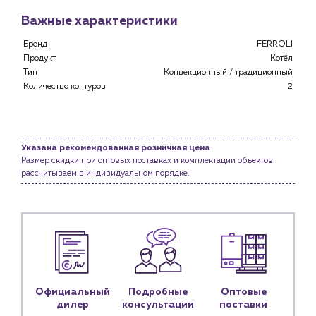
Важные характеристики
Бренд
FERROLI
Продукт
Котёл
Тип
Конвекционный / традиционный
Количество контуров
2
Каталог
Клиентам
Специализированным магазинам
Указана рекомендованная розничная цена
Застройщикам
Размер скидки при оптовых поставках и комплектации объектов
Снабженцам и подрядным организациям
рассчитываем в индивидуальном порядке.
Монтажным бригадам
Предприятиям и юр.лицам
О компании
История компании
Услуги
Водоснабжение и теплоснабжение
Официальный
Подробные
Оптовые
дилер
консультации
поставки
Сервис и обслуживание инженерных систем