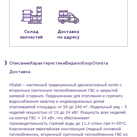
Доставка
Портфолио
Новости
Склад
Доставка
запчастей
по адресу
Блог
Личный кабинет
Контакты
Описание
Характеристики
Видеообзор
Оплата
Контактные данные
Доставка
Наши партнёры
Vitabel – настенный традиционный двухконтурный котёл с
Чат-бот
вторичным проточным теплообменником ГВС и закрытой
камерой сгорания. Предназначен для отопления и горячего
водоснабжения квартир и индивидуальных домов
отапливаемой площадью от 50 до 240 м². Модельный ряд – 5
+7 (918) 070-19-79
моделей мощностью от 10 до 24 кВт. Мощность всех моделей
на контур ГВС = 24 кВт, что обеспечивает
Пн – пт: 9:00 – 18:00
производительность горячей воды до 11,3 л/мин при t=30°С.
Классическая европейская конструкция (медный основной
sales@profpotok.ru
теплообменник, вторичный проточный теплообменник ГВС из