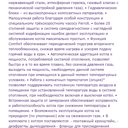
нержавеющей стали, атмосферная горелка, газовый клапан с
г. Краснодар, ул. Российская, 63
механической настройкой давления газа). • Гидравлические
блоки – из высокопрочных композитных материалов. •
Малошумная работа благодаря особой конструкции и
специальному трёхскоростному насосу Ferroli. • Более 20
ступеней защиты и система самодиагностики с наглядной
системой кодификации ошибок делают эксплуатацию и
обслуживание котла максимально простым. • Функция
Comfort обеспечивает периодический подогрев вторичного
теплообменника, снижая время нагрева и ускоряя подачу
горячей воды в кран. • Автоматическая адаптация котла к
мощности, потребляемой системой отопления, позволяет
быстро и в то же время плавно, без скачков давления газа,
выходить на мощность, необходимую данной системе
отопления при имеющихся в данный момент температурных
условиях. • Работа с комнатным термостатом (опция)*
позволяет поддерживать постоянную температуру воздуха в
помещении при установленной температуре воды в системе
отопления, при необходимости включая и выключая котёл. •
Встроенная защита от замерзания обеспечивает исправность
и работоспособность котла при снижении температуры в
помещении. • Возможность эксплуатации котла на
природном (по умолчанию) или на сжиженном газе. • В
комплекте с котлом поставляются: - монтажный кронштейн, -
диафрагмы дымоудаления - фланцы для присоединения