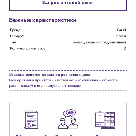
Запрос оптовой цены
Важные характеристики
Бренд
BAXI
Продукт
Котёл
Тип
Конвекционный / традиционный
Количество контуров
2
Каталог
Указана рекомендованная розничная цена
Размер скидки при оптовых поставках и комплектации объектов
Клиентам
рассчитываем в индивидуальном порядке.
Специализированным магазинам
Застройщикам
Снабженцам и подрядным организациям
Монтажным бригадам
Предприятиям и юр.лицам
О компании