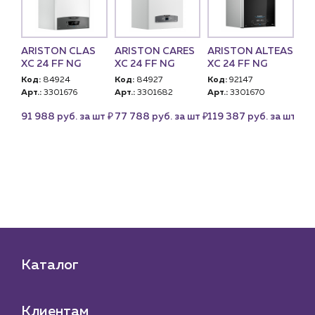
ARISTON CLAS
ARISTON CARES
ARISTON ALTEAS
NA
 S
XC 24 FF NG
XC 24 FF NG
XC 24 FF NG
24
,
Код:
84924
Код:
84927
Код:
92147
Ко
Арт.:
3301676
Арт.:
3301682
Арт.:
3301670
Арт
U)
PN
₽
₽
₽
91 988 руб. за шт
77 788 руб. за шт
119 387 руб. за шт
це
₽
 шт
Каталог
Клиентам