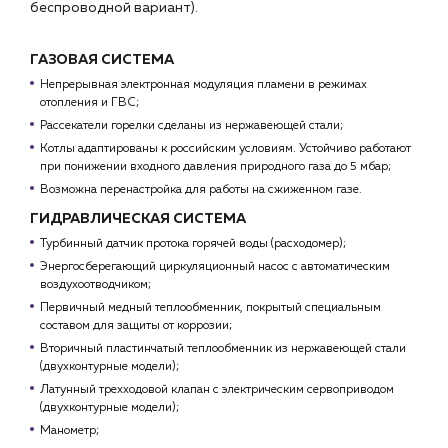
беспроводной вариант).
+7 (918) 070-19-79
Пн – пт: 9:00 – 18:00
ГАЗОВАЯ СИСТЕМА
Непрерывная электронная модуляция пламени в режимах
sales@profpotok.ru
отопления и ГВС;
Рассекатели горелки сделаны из нержавеющей стали;
г. Краснодар, ул. Российская, 63
Котлы адаптированы к российским условиям. Устойчиво работают
при понижении входного давления природного газа до 5 мбар;
Возможна перенастройка для работы на сжиженном газе.
ГИДРАВЛИЧЕСКАЯ СИСТЕМА
Турбинный датчик протока горячей воды (расходомер);
Энергосберегающий циркуляционный насос с автоматическим
воздухоотводчиком;
Первичный медный теплообменник, покрытый специальным
составом для защиты от коррозии;
Вторичный пластинчатый теплообменник из нержавеющей стали
(двухконтурные модели);
Латунный трехходовой клапан с электрическим сервоприводом
(двухконтурные модели);
Манометр;