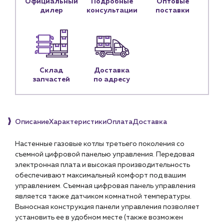
Официальный
Подробные
Оптовые
История компании
дилер
консультации
поставки
Услуги
Водоснабжение и теплоснабжение
Сервис и обслуживание инженерных систем
Доставка
Склад
Доставка
Портфолио
запчастей
по адресу
Новости
Блог
Описание
Характеристики
Оплата
Доставка
Личный кабинет
Настенные газовые котлы третьего поколения со
съемной цифровой панелью управления. Передовая
Контакты
электронная плата и высокая производительность
Контактные данные
обеспечивают максимальный комфорт под вашим
Наши партнёры
управлением. Съемная цифровая панель управления
является также датчиком комнатной температуры.
Чат-бот
Выносная конструкция панели управления позволяет
установить ее в удобном месте (также возможен