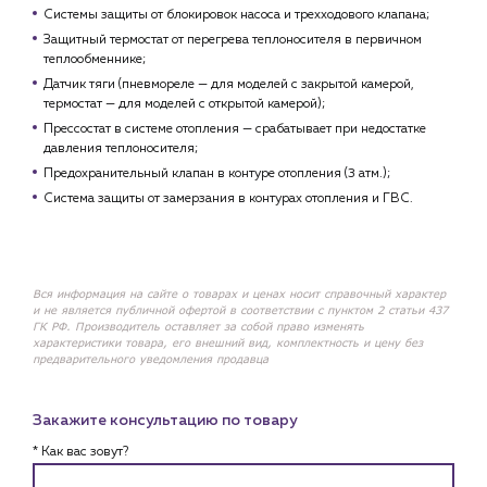
Системы защиты от блокировок насоса и трехходового клапана;
Защитный термостат от перегрева теплоносителя в первичном
теплообменнике;
Датчик тяги (пневмореле — для моделей с закрытой камерой,
термостат — для моделей с открытой камерой);
Прессостат в системе отопления — срабатывает при недостатке
давления теплоносителя;
Предохранительный клапан в контуре отопления (3 атм.);
Система защиты от замерзания в контурах отопления и ГВС.
Вся информация на сайте о товарах и ценах носит справочный характер
и не является публичной офертой в соответствии с пунктом 2 статьи 437
ГК РФ. Производитель оставляет за собой право изменять
характеристики товара, его внешний вид, комплектность и цену без
предварительного уведомления продавца
Закажите консультацию по товару
* Как вас зовут?