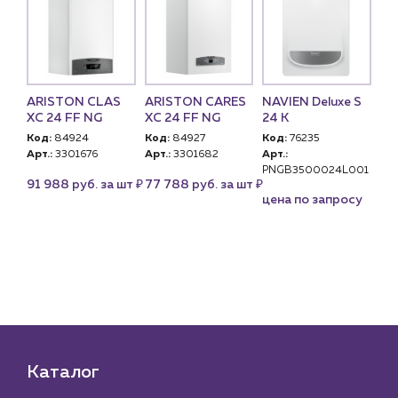
ARISTON CLAS
ARISTON CARES
NAVIEN Deluxe S
BA
 S
XC 24 FF NG
XC 24 FF NG
24 K
Ко
,
Код:
84924
Код:
84927
Код:
76235
Арт
Арт.:
3301676
Арт.:
3301682
Арт.:
U)
12
PNGB3500024L001
₽
₽
91 988 руб. за шт
77 788 руб. за шт
цена по запросу
₽
 шт
Каталог