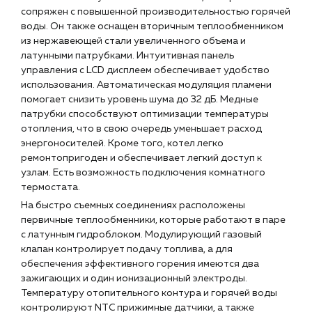
Наши партнёры
сопряжен с повышенной производительностью горячей
воды. Он также оснащен вторичным теплообменником
Чат-бот
из нержавеющей стали увеличенного объема и
латунными патрубками. Интуитивная панель
управления с LCD дисплеем обеспечивает удобство
+7 (918) 070-19-79
использования. Автоматическая модуляция пламени
помогает снизить уровень шума до 32 дБ. Медные
Пн – пт: 9:00 – 18:00
патрубки способствуют оптимизации температуры
отопления, что в свою очередь уменьшает расход
sales@profpotok.ru
энергоносителей. Кроме того, котел легко
ремонтопригоден и обеспечивает легкий доступ к
г. Краснодар, ул. Российская, 63
узлам. Есть возможность подключения комнатного
термостата.
На быстро съемных соединениях расположены
первичные теплообменники, которые работают в паре
с латунным гидроблоком. Модулирующий газовый
клапан контролирует подачу топлива, а для
обеспечения эффективного горения имеются два
зажигающих и один ионизационный электроды.
Температуру отопительного контура и горячей воды
контролируют NTC прижимные датчики, а также