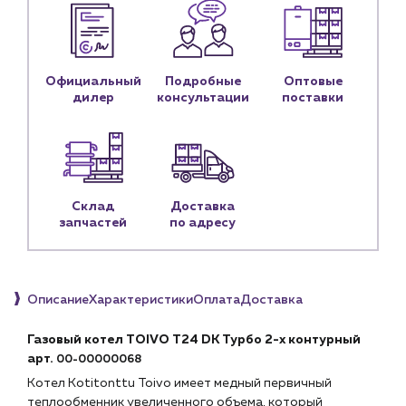
Снабженцам и подрядным организациям
Монтажным бригадам
Предприятиям и юр.лицам
О компании
Официальный
Подробные
Оптовые
дилер
консультации
поставки
История компании
Услуги
Водоснабжение и теплоснабжение
Сервис и обслуживание инженерных систем
Доставка
Склад
Доставка
запчастей
по адресу
Портфолио
Новости
Описание
Характеристики
Оплата
Доставка
Блог
Газовый котел TOIVO T24 DK Турбо 2-х контурный
Личный кабинет
арт.
00-00000068
Контакты
Котел Kotitonttu Toivo имеет медный первичный
Контактные данные
теплообменник увеличенного объема, который