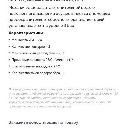
снижении давления теплоносителя до 0,5 бар.
Механическая защита отопительной воды от
повышенного давления осуществляется с помощью
предохранительно-сбросного клапана, который
устанавливается на уровне 3 бар.
Характеристики:
Мощность кВт - 24
Количество контуров - 2
Максимальный расход газа - 2,61
Производительность ГВС л\мин - 14,7
Отапливаемая площадь - 240
Количество точек водоразбора - 2
Вся информация на сайте о товарах и ценах носит справочный характер
и не является публичной офертой в соответствии с пунктом 2 статьи 437
ГК РФ. Производитель оставляет за собой право изменять
характеристики товара, его внешний вид, комплектность и цену без
предварительного уведомления продавца
Закажите консультацию по товару