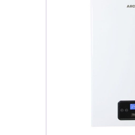
Каталог
Клиента
Специализированны
Застройщикам
Снабженцам и подр
Монтажным бригад