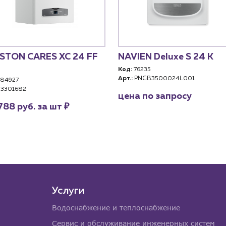
STON CARES XC 24 FF
NAVIEN Deluxe S 24 K
Код:
76235
Арт.:
PNGB3500024L001
84927
3301682
цена по запросу
₽
788 руб. за шт
Услуги
Водоснабжение и теплоснабжение
Сервис и обслуживание инженерных систем