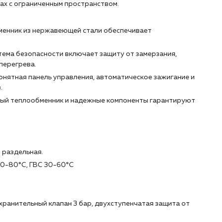
мах с ограниченным пространством.
енник из нержавеющей стали обеспечивает
ема безопасности включает защиту от замерзания,
 перегрева.
онятная панель управления, автоматическое зажигание и
.
тый теплообменник и надежные компоненты гарантируют
 раздельная.
30-80°С, ГВС 30-60°С
хранительный клапан 3 бар, двухступенчатая защита от