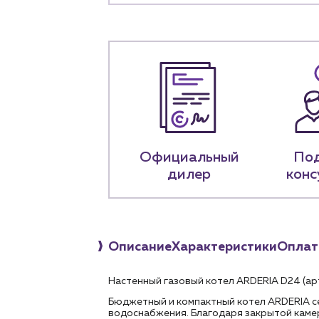
Предприятиям и юр
О компа
История компании
+7 (918) 070-1
Пн – пт: 9:00 –
Официальный
По
дилер
конс
Описание
Характеристики
Оплат
Настенный газовый котел ARDERIA D24 (арт
Бюджетный и компактный котел ARDERIA се
водоснабжения. Благодаря закрытой камер