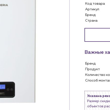
Код товара
Артикул
Бренд
Страна
Важные ха
Бренд
Услуги
Личный ка
Продукт
Количество 
Водоснабжение и теплоснабжение
Способ монт
м
Сервис и обслуживание инженерных
Контакты
систем
м магазинам
Контактные данные
Доставка
Наши партнёры
Указана рек
Размер скидк
ядным организациям
Портфолио
объектов рас
ам
Чат-бот