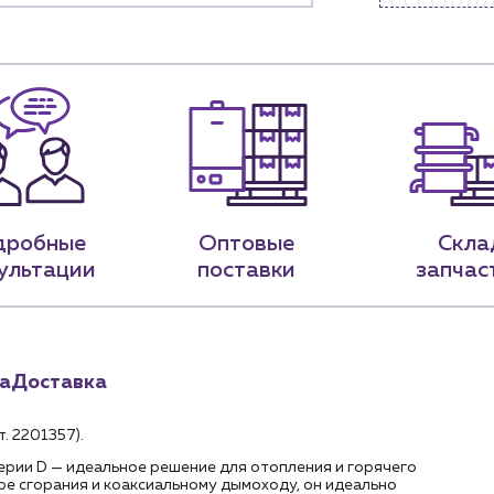
.лицам
Новости
нии
Блог
9-79
sales@profpotok.ru
 18:00
г. Краснодар, ул. Российская, 63
дробные
Оптовые
Скла
ультации
поставки
запчас
а
Доставка
. 2201357).
рии D — идеальное решение для отопления и горячего
е сгорания и коаксиальному дымоходу, он идеально