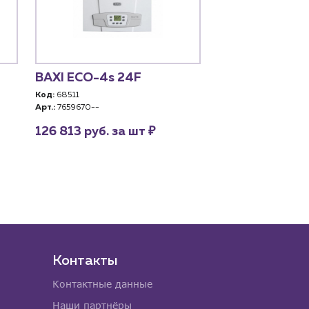
BAXI ECO-4s 24F
BAXI ECO Four
Код:
68511
Код:
46437
Арт.:
7659670--
Арт.:
CSE46624354-
₽
126 813 руб. за шт
цена по запро
Контакты
Контактные данные
Наши партнёры