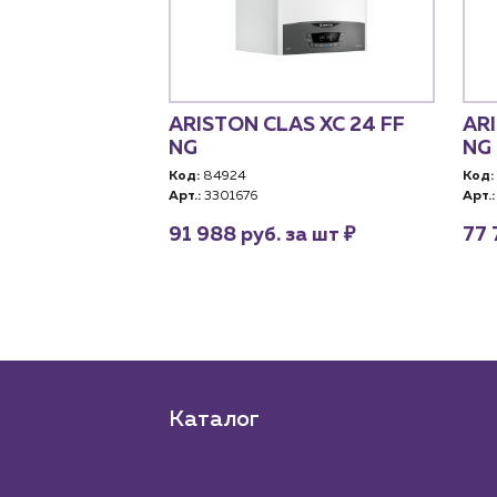
ел Haier
ARISTON CLAS XC 24 FF
ARI
.24 TW (Wi-Fi,
NG
NG
Код:
84924
Код:
0RU)
Арт.:
3301676
Арт.:
₽
91 988 руб. за шт
77 
RU
₽
за шт
Каталог