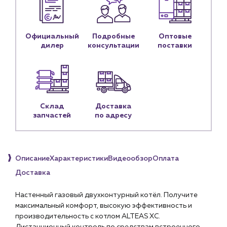
История компании
Услуги
Водоснабжение и теплоснабжение
Официальный
Подробные
Оптовые
дилер
консультации
поставки
Сервис и обслуживание инженерных систем
Доставка
Портфолио
Новости
Склад
Доставка
запчастей
по адресу
Блог
Личный кабинет
Контакты
Описание
Характеристики
Видеообзор
Оплата
Контактные данные
Доставка
Наши партнёры
Настенный газовый двухконтурный котёл. Получите
Чат-бот
максимальный комфорт, высокую эффективность и
производительность с котлом ALTEAS XC.