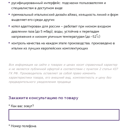
русифицированный интерфейс: подсказки пользователям и
специалистам в доступном виде
премиальный итальянский дизайн alteas, изящность линий и форм
выделяет его среди других
котел адаптирован для россии – работает при низком входном
давлении газа (до 5 мбар), воды, устойчив к перепадам
напряжения и низким уличным температурам (до -52˚с)
контроль качества на каждом этапе производства. произведено в
италии из лучших европейских комплектующих
Вся информация на сайте о товарах и ценах носит справочный характер
и не является публичной офертой в соответствии с пунктом 2 статьи 437
ГК РФ. Производитель оставляет за собой право изменять
характеристики товара, его внешний вид, комплектность и цену без
предварительного уведомления продавца
Закажите консультацию по товару
* Как вас зовут?
* Номер телефона