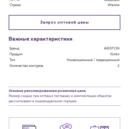
Страна
Италия
Запрос оптовой цены
Важные характеристики
Бренд
ARISTON
Продукт
Котёл
Тип
Конвекционный / традиционный
Количество контуров
2
Каталог
Клиентам
Специализированным магазинам
Указана рекомендованная розничная цена
Застройщикам
Размер скидки при оптовых поставках и комплектации объектов
Снабженцам и подрядным организациям
рассчитываем в индивидуальном порядке.
Монтажным бригадам
Предприятиям и юр.лицам
О компании