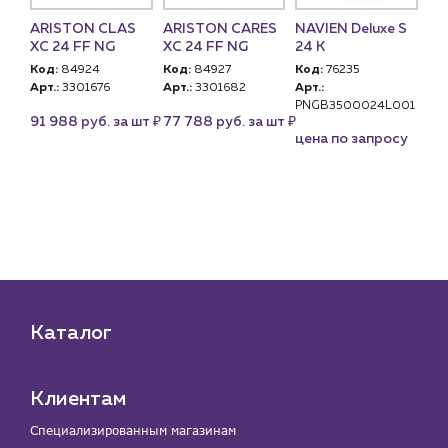
ARISTON CLAS
ARISTON CARES
NAVIEN Deluxe S
BA
 S
XC 24 FF NG
XC 24 FF NG
24 K
Ко
,
Код:
84924
Код:
84927
Код:
76235
Арт
Арт.:
3301676
Арт.:
3301682
Арт.:
U)
12
PNGB3500024L001
₽
₽
91 988 руб. за шт
77 788 руб. за шт
цена по запросу
₽
 шт
Каталог
Клиентам
Специализированным магазинам