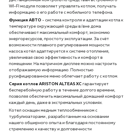
Дистанционный контроль по средствам встроенного
+7 (918) 070-19-79
WI-FI модуля позволяет управлять котлом, получать
информацию о его работе с мобильного телефона.
Пн – пт: 9:00 – 18:00
Функция АВТО
- система контроля и адаптации котла к
sales@profpotok.ru
температуре окружающей среды в/вне дома
обеспечивают максимальный комфорт, экономию
г. Краснодар, ул. Российская, 63
энергоресурсов, простоту эксплуатации. За счёт
возможности плавного регулирования мощности
насоса котёл адаптируется к системе отопления,
увеличивая свою эффективность и комфорт в
помещении. На матричном дисплее можно настроить
отображаемую информацию. Полностью
русифицированное меню облегчает работу с котлом.
Серия котлов ARISTON ALTEAS XC
гарантирует
бесперебойную работу в течение долгого времени,
позволяя обеспечить максимальный домашний комфорт
каждый день, даже в экстремальных условиях.
Котел оснащен медным теплообменником с
турбулизаторами , разработанным на основании
нашего обширного опыта и благодаря постоянному
стремлению к качеству и долговечности