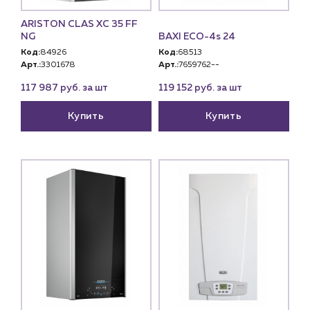
ARISTON CLAS XC 35 FF
NG
BAXI ECO-4s 24
Код:
84926
Код:
68513
Арт.:
3301678
Арт.:
7659762--
117 987 руб. за шт
119 152 руб. за шт
Купить
Купить