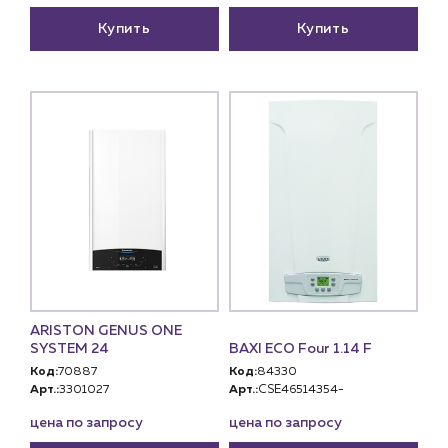
Купить
Купить
ARISTON GENUS ONE
SYSTEM 24
BAXI ECO Four 1.14 F
Код:
70887
Код:
84330
Арт.:
3301027
Арт.:
CSE46514354-
цена по запросу
цена по запросу