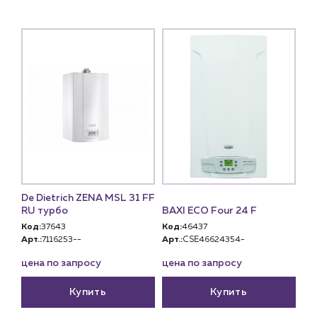
De Dietrich ZENA MSL 31 FF
RU турбо
BAXI ECO Four 24 F
Код:
37643
Код:
46437
Арт.:
7116253--
Арт.:
CSE46624354-
цена по запросу
цена по запросу
Купить
Купить