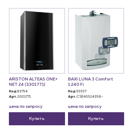
ARISTON ALTEAS ONE+
BAXI LUNA 3 Comfort
NET 24 (3301771)
1.240 Fi
Код:
93754
Код:
55557
Арт.:
3301771
Арт.:
CSE45524358-
цена по запросу
цена по запросу
Купить
Купить