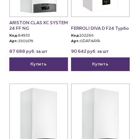
Контакты
Контактные данные
Наши партнёры
ARISTON CLAS XC SYSTEM
24 FF NG
FERROLI DIVA D F24 Турбо
Чат-бот
Код:
84933
Код:
102286
Арт.:
3301679
Арт.:
0DAF4AYA
+7 (918) 070-19-79
87 688 руб. за шт
90 642 руб. за шт
Пн – пт: 9:00 – 18:00
Купить
Купить
sales@profpotok.ru
г. Краснодар, ул. Российская, 63