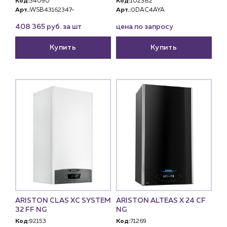
Код:
34090
Код:
102382
Арт.:
WSB43162347-
Арт.:
0DAC4AYA
408 365 руб. за шт
цена по запросу
Купить
Купить
ARISTON CLAS XC SYSTEM
ARISTON ALTEAS X 24 СF
32 FF NG
NG
Код:
92153
Код:
71269