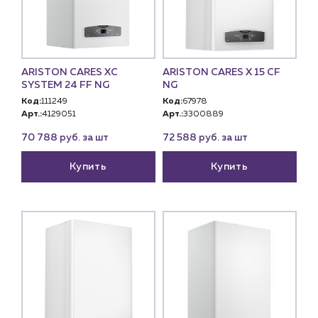
ARISTON CARES XC
ARISTON CARES X 15 CF
SYSTEM 24 FF NG
NG
Код:
111249
Код:
67978
Арт.:
4129051
Арт.:
3300889
70 788 руб. за шт
72 588 руб. за шт
Купить
Купить