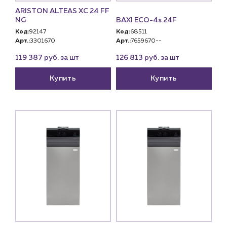
ARISTON ALTEAS XC 24 FF
NG
BAXI ECO-4s 24F
Код:
92147
Код:
68511
Арт.:
3301670
Арт.:
7659670--
119 387 руб. за шт
126 813 руб. за шт
Купить
Купить