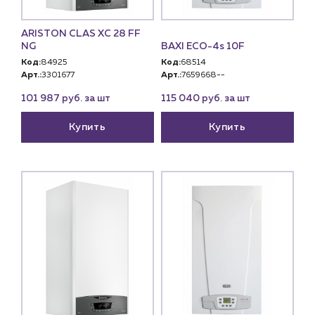
ARISTON CLAS XC 28 FF
NG
BAXI ECO-4s 10F
Код:
84925
Код:
68514
Арт.:
3301677
Арт.:
7659668--
101 987 руб. за шт
115 040 руб. за шт
Купить
Купить