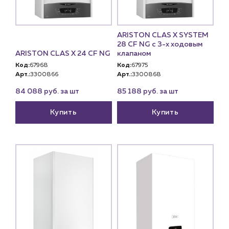
Специализированным магазинам
Застройщикам
Снабженцам и подрядным организациям
ARISTON CLAS X SYSTEM
Монтажным бригадам
28 CF NG с 3-х ходовым
Предприятиям и юр.лицам
ARISTON CLAS X 24 CF NG
клапаном
Код:
67968
Код:
67975
О компании
Арт.:
3300866
Арт.:
3300868
История компании
84 088 руб. за шт
85 188 руб. за шт
Услуги
Купить
Купить
Водоснабжение и теплоснабжение
Сервис и обслуживание инженерных систем
Доставка
Портфолио
Новости
Блог
Личный кабинет