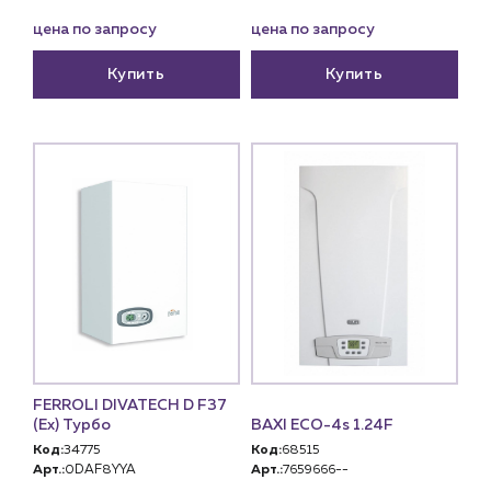
цена по запросу
цена по запросу
Купить
Купить
FERROLI DIVATECH D F37
(Ex) Турбо
BAXI ECO-4s 1.24F
Код:
34775
Код:
68515
Арт.:
0DAF8YYA
Арт.:
7659666--