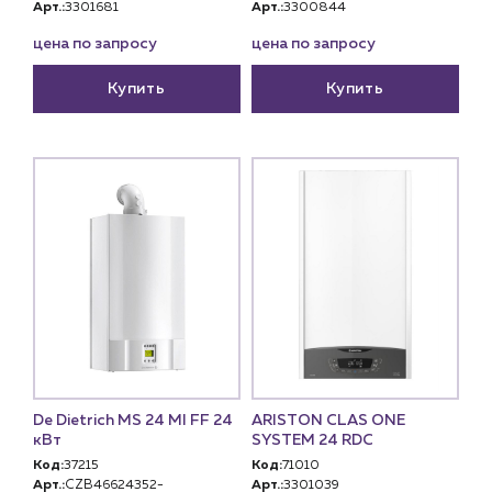
Арт.:
3301681
Арт.:
3300844
цена по запросу
цена по запросу
Купить
Купить
De Dietrich MS 24 MI FF 24
ARISTON CLAS ONE
кВт
SYSTEM 24 RDC
Код:
37215
Код:
71010
Арт.:
CZB46624352-
Арт.:
3301039