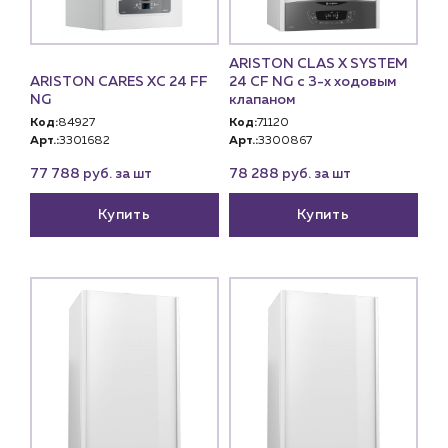
ARISTON CLAS X SYSTEM
ARISTON CARES XC 24 FF
24 CF NG с 3-х ходовым
NG
клапаном
Код:
84927
Код:
71120
Арт.:
3301682
Арт.:
3300867
77 788 руб. за шт
78 288 руб. за шт
Купить
Купить
Каталог
Клиентам