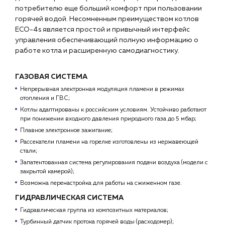
Чат-бот
потребителю еще больший комфорт при пользовании
горячей водой. Несомненным преимуществом котлов
ECO-4s является простой и привычный интерфейс
+7 (918) 070-19-79
управления обеспечивающий полную информацию о
работе котла и расширенную самодиагностику.
Пн – пт: 9:00 – 18:00
sales@profpotok.ru
ГАЗОВАЯ СИСТЕМА
Непрерывная электронная модуляция пламени в режимах
г. Краснодар, ул. Российская, 63
отопления и ГВС;
Котлы адаптированы к российским условиям. Устойчиво работают
при понижении входного давления природного газа до 5 мбар;
Плавное электронное зажигание;
Рассекатели пламени на горелке изготовлены из нержавеющей
стали;
Запатентованная система регулирования подачи воздуха (модели с
закрытой камерой);
Возможна перенастройка для работы на сжиженном газе.
ГИДРАВЛИЧЕСКАЯ СИСТЕМА
Гидравлическая группа из композитных материалов;
Турбинный датчик протока горячей воды (расходомер);