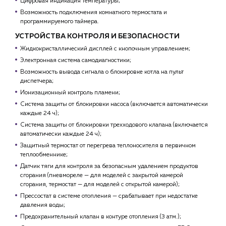
Цифровая индикация температуры;
Возможность подключения комнатного термостата и
программируемого таймера.
УСТРОЙСТВА КОНТРОЛЯ И БЕЗОПАСНОСТИ
Жидкокристаллический дисплей с кнопочным управлением;
Электронная система самодиагностики;
Возможность вывода сигнала о блокировке котла на пульт
диспетчера;
Ионизационный контроль пламени;
Система защиты от блокировки насоса (включается автоматически
каждые 24 ч);
Система защиты от блокировки трехходового клапана (включается
автоматически каждые 24 ч);
Защитный термостат от перегрева теплоносителя в первичном
теплообменнике;
Датчик тяги для контроля за безопасным удалением продуктов
сгорания (пневмореле — для моделей с закрытой камерой
сгорания, термостат — для моделей с открытой камерой);
Прессостат в системе отопления — срабатывает при недостатке
давления воды;
Предохранительный клапан в контуре отопления (3 атм.);