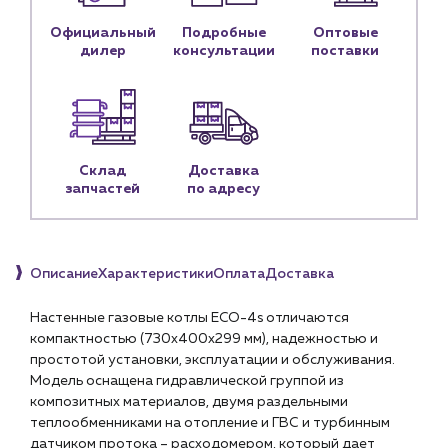
Предприятиям и юр.лицам
Официальный
Подробные
Оптовые
О компании
дилер
консультации
поставки
История компании
Услуги
Водоснабжение и теплоснабжение
Сервис и обслуживание инженерных систем
Склад
Доставка
Доставка
запчастей
по адресу
Портфолио
Новости
Описание
Характеристики
Оплата
Доставка
Блог
Настенные газовые котлы ECO-4s отличаются
Личный кабинет
компактностью (730х400х299 мм), надежностью и
простотой установки, эксплуатации и обслуживания.
Контакты
Модель оснащена гидравлической группой из
Контактные данные
композитных материалов, двумя раздельными
Наши партнёры
теплообменниками на отопление и ГВС и турбинным
датчиком протока – расходомером, который дает