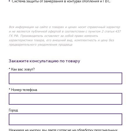
Система защиты от замерзания в контурах отопления и ГВС.
Вся информация на сайте о товарах и ценах носит справочный характер
и не является публичной офертой в соответствии с пунктом 2 статьи 437
ГК РФ. Производитель оставляет за собой право изменять
характеристики товара, его внешний вид, комплектность и цену без
предварительного уведомления продавца
Закажите консультацию по товару
* Как вас зовут?
* Номер телефона
Город
Нажимая на кнопку, вы даете согласие на обработку персональных