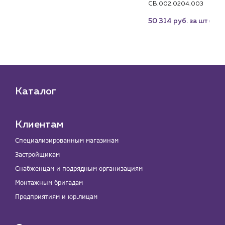
це
CB.002.0204.003
₽
50 314 руб. за шт
₽
 шт
Каталог
Клиентам
Специализированным магазинам
Застройщикам
Снабженцам и подрядным организациям
Монтажным бригадам
Предприятиям и юр.лицам