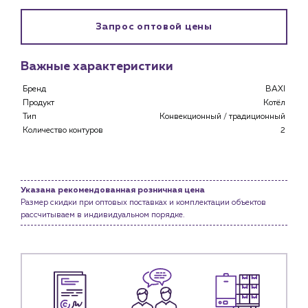
Запрос оптовой цены
Важные характеристики
Бренд
BAXI
Продукт
Котёл
Тип
Конвекционный / традиционный
Количество контуров
2
Указана рекомендованная розничная цена
Каталог
Размер скидки при оптовых поставках и комплектации объектов
рассчитываем в индивидуальном порядке.
Клиентам
Специализированным магазинам
Застройщикам
Снабженцам и подрядным организациям
Монтажным бригадам