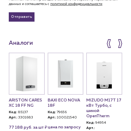
данных и соглашаетесь c
политикой конфиденциальности
Отправить
Аналоги
ARISTON CARES
BAXI ECO NOVA
MIZUDO М17Т 17
Ha
 S
XC 18 FF NG
18F
кВт Турбо, с
T
шиной
Код:
85137
Код:
79656
Ко
OpenTherm
Арт.:
3301683
Арт.:
100021540
Арт
U)
Код:
94954
GE
₽
цена по запросу
77 188 руб. за шт
Арт.: