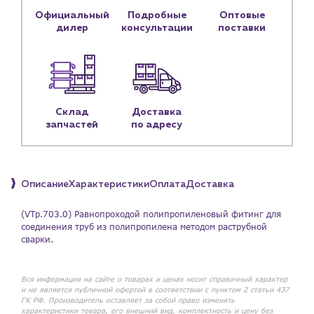
Личный кабинет
Официальный
Подробные
Оптовые
дилер
консультации
поставки
Контакты
Контактные данные
Наши партнёры
Чат-бот
Склад
Доставка
запчастей
по адресу
+7 (918) 070-19-79
Пн – пт: 9:00 – 18:00
Описание
Характеристики
Оплата
Доставка
sales@profpotok.ru
(VTp.703.0) Равнопроходой полипропиленовый фитинг для
соединения труб из полипропилена методом раструбной
г. Краснодар, ул. Российская, 63
сварки.
Вся информация на сайте о товарах и ценах носит справочный характер
и не является публичной офертой в соответствии с пунктом 2 статьи 437
ГК РФ. Производитель оставляет за собой право изменять
характеристики товара, его внешний вид, комплектность и цену без