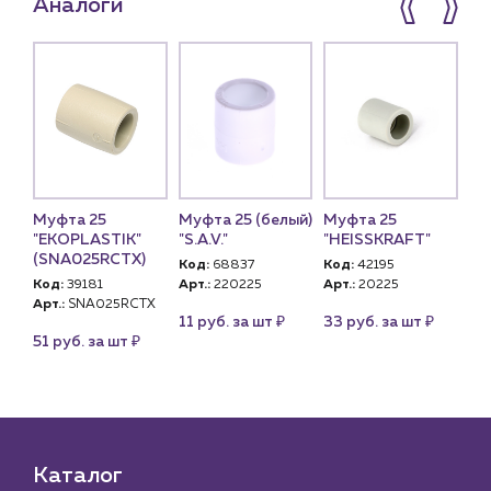
Аналоги
Муфта 25
Муфта 25 (белый)
Муфта 25
Му
ТП
"EKOPLASTIK"
"S.A.V."
"HEISSKRAFT"
бе
(SNA025RCTX)
(1
Код:
68837
Код:
42195
Код:
39181
Арт.:
220225
Арт.:
20225
Ко
Арт.:
SNA025RCTX
Арт
₽
₽
11 руб. за шт
33 руб. за шт
₽
₽
шт
51 руб. за шт
14
Каталог