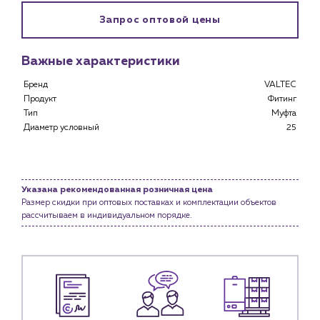
Клиентам
Запрос оптовой цены
Специализированным магазинам
Застройщикам
Важные характеристики
Снабженцам и подрядным организациям
Монтажным бригадам
Бренд
VALTEC
Продукт
Фитинг
Предприятиям и юр.лицам
Тип
Муфта
О компании
Диаметр условный
25
История компании
Услуги
Указана рекомендованная розничная цена
Водоснабжение и теплоснабжение
Размер скидки при оптовых поставках и комплектации объектов
Сервис и обслуживание инженерных систем
рассчитываем в индивидуальном порядке.
Доставка
Портфолио
Новости
Блог