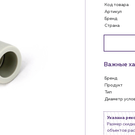
Код товара
Артикул
Бренд
Страна
Важные ха
Услуги
Личный ка
Бренд
Водоснабжение и теплоснабжение
Продукт
м
Сервис и обслуживание инженерных
Контакты
Тип
систем
м магазинам
Контактные данные
Диаметр усл
Доставка
Наши партнёры
ядным организациям
Портфолио
Указана рек
ам
Чат-бот
Размер скидк
.лицам
объектов рас
Новости