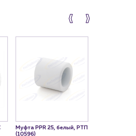
C
Муфта PPR 25, белый, РТП
Муфта PP-R 2
(10596)
THERM (12092