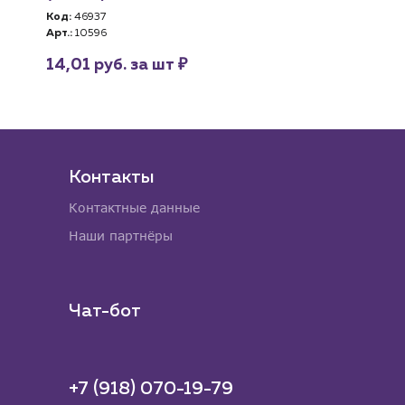
Код:
46937
Код:
31098
Арт.:
10596
Арт.:
1209245003
₽
₽
14,01 руб. за шт
50 руб. за шт
Контакты
Контактные данные
Наши партнёры
Чат-бот
+7 (918) 070-19-79