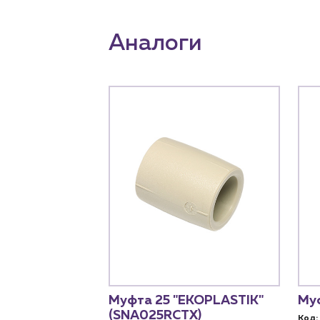
Аналоги
5, PN25
Муфта 25 "EKOPLASTIK"
Муф
(10927)
(SNA025RCTX)
Код: