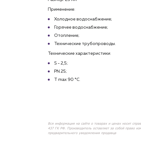
Применение:
Холодное водоснабжение;
Горячее водоснабжение;
Отопление;
Технические трубопроводы.
Технические характеристики:
S - 2,5;
PN 25;
T max 90 °C.
Вся информация на сайте о товарах и ценах носит спра
437 ГК РФ. Производитель оставляет за собой право из
предварительного уведомления продавца