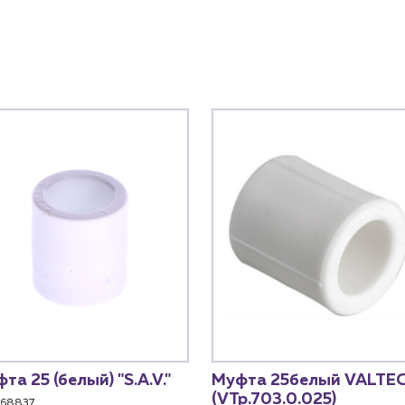
та 25 (белый) "S.A.V."
Муфта 25белый VALTE
(VTp.703.0.025)
68837