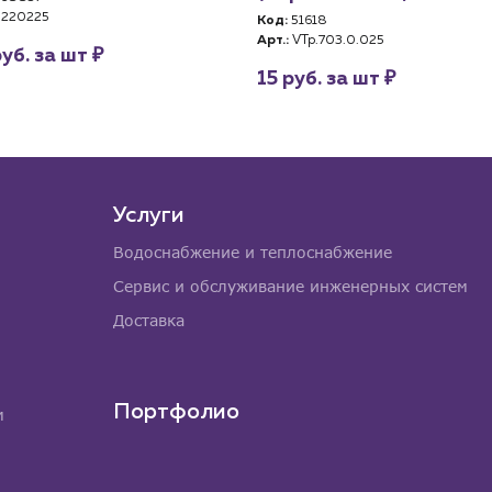
220225
Код:
51618
Арт.:
VTp.703.0.025
₽
руб. за шт
₽
15 руб. за шт
Услуги
Водоснабжение и теплоснабжение
Сервис и обслуживание инженерных систем
Доставка
Портфолио
м