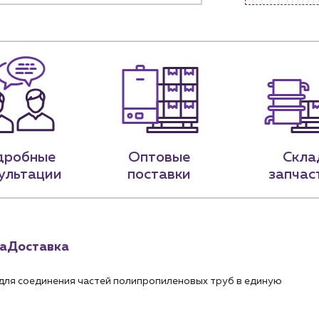
нии
Блог
9-79
sales@profpotok.ru
 18:00
г. Краснодар, ул. Российская, 63
дробные
Оптовые
Скла
ультации
поставки
запчас
а
Доставка
ля соединения частей полипропиленовых труб в единую