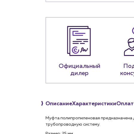
О компа
История компании
+7 (918) 070-1
Пн – пт: 9:00 –
Официальный
По
дилер
конс
Описание
Характеристики
Оплат
Муфта полипропиленовая предназначена д
трубопроводную систему.
Размер: 25 мм