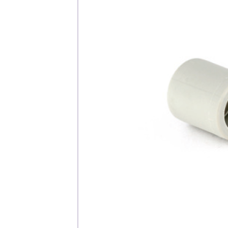
Каталог
Клиента
Специализированны
Застройщикам
Снабженцам и подр
Монтажным бригад
Предприятиям и юр