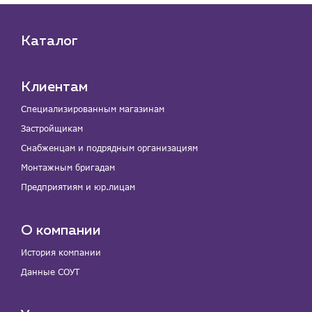
Портфолио
Новости
Каталог
Блог
Клиентам
Личный кабинет
Специализированным магазинам
Контакты
Застройщикам
Контактные данные
Снабженцам и подрядным организациям
Наши партнёры
Монтажным бригадам
Чат-бот
Предприятиям и юр.лицам
+7 (918) 070-19-79
О компании
Пн – пт: 9:00 – 18:00
История компании
Данные СОУТ
sales@profpotok.ru
г. Краснодар, ул. Российская, 63