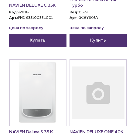
NAVIEN DELUXE С 35K
Турбо
Наши партнёры
Код:
92818
Код:
31579
Арт.:
PNGB3510035L001
Арт.:
GCBY6K6A
Чат-бот
цена по запросу
цена по запросу
+7 (918) 070-19-79
Купить
Купить
Пн – пт: 9:00 – 18:00
sales@profpotok.ru
г. Краснодар, ул. Российская, 63
NAVIEN Deluxe S 35 K
NAVIEN DELUXE ONE 40K