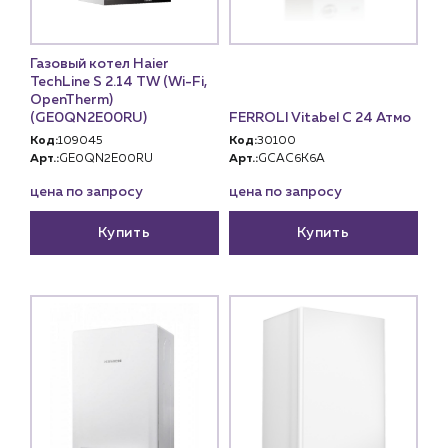
Газовый котел Haier
TechLine S 2.14 TW (Wi-Fi,
OpenTherm)
(GE0QN2E00RU)
FERROLI Vitabel C 24 Атмо
Код:
109045
Код:
30100
Арт.:
GE0QN2E00RU
Арт.:
GCAC6K6A
цена по запросу
цена по запросу
Купить
Купить