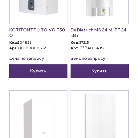
KOTITONTTU TOIVO T50
De Dietrich MS 24 MI FF 24
O
кВт
Код:
104821
Код:
37215
Арт.:
00-00000652
Арт.:
CZB46624352-
цена по запросу
цена по запросу
Купить
Купить