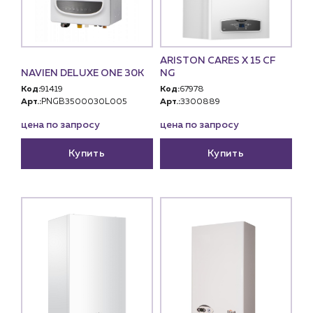
ARISTON CARES X 15 CF
NAVIEN DELUXE ONE 30K
NG
Код:
91419
Код:
67978
Арт.:
PNGB3500030L005
Арт.:
3300889
цена по запросу
цена по запросу
Купить
Купить