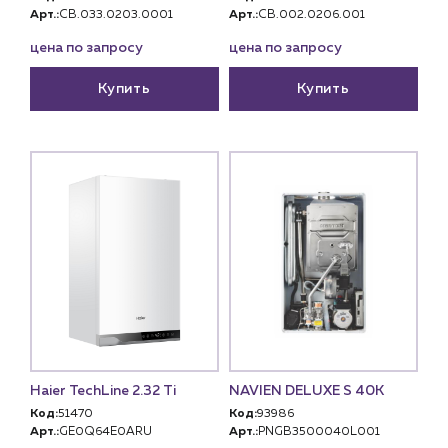
Арт.:
CB.033.0203.0001
Арт.:
CB.002.0206.001
цена по запросу
цена по запросу
Купить
Купить
Haier TechLine 2.32 Ti
NAVIEN DELUXE S 40K
Код:
51470
Код:
93986
Арт.:
GE0Q64E0ARU
Арт.:
PNGB3500040L001