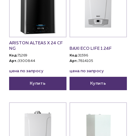
ARISTON ALTEAS X 24 СF
NG
BAXI ECO LIFE 1.24F
Код:
71269
Код:
31596
Арт.:
3300844
Арт.:
7814105
цена по запросу
цена по запросу
Купить
Купить