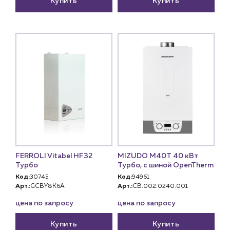
Купить
Купить
FERROLI Vitabel HF32
MIZUDO М40Т 40 кВт
Турбо
Турбо, с шиной OpenTherm
Код:
30745
Код:
94961
Арт.:
GCBY8K6A
Арт.:
CB.002.0240.001
цена по запросу
цена по запросу
Купить
Купить