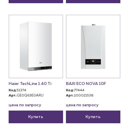
Haier TechLine 1.40 Ti
BAXI ECO NOVA 10F
Код:
51374
Код:
77444
Арт.:
GE0Q63E0ARU
Арт.:
100021538
цена по запросу
цена по запросу
Купить
Купить