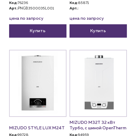
Код:
76236
Код:
85871
Арт.:
PNGB3500035L001
Арт.:
цена по запросу
цена по запросу
Купить
Купить
MIZUDO М32Т 32 кВт
MIZUDO STYLE LUX M24Т
Турбо, с шиной OpenTherm
Код:
99728
Код:
94959