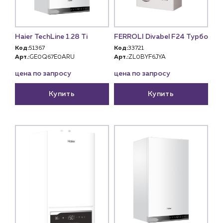
Haier TechLine 1.28 Ti
FERROLI Divabel F24 Турбо
Код:
51367
Код:
33721
Арт.:
GE0Q67E0ARU
Арт.:
ZL0BYF6JYA
цена по запросу
цена по запросу
Купить
Купить