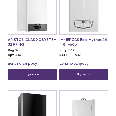
ARISTON CLAS XC SYSTEM
IMMERGAS Eolo Mythos 24
32 FF NG
4 R турбо
Код:
92153
Код:
32710
Арт.:
3301681
Арт.:
3.026937
цена по запросу
цена по запросу
Купить
Купить