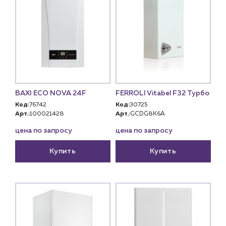
BAXI ECO NOVA 24F
FERROLI Vitabel F32 Турбо
Код:
76742
Код:
30725
Арт.:
100021428
Арт.:
GCDG8K6A
цена по запросу
цена по запросу
Купить
Купить