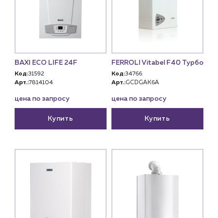
BAXI ECO LIFE 24F
FERROLI Vitabel F40 Турбо
Код:
31592
Код:
34766
Арт.:
7814104
Арт.:
GCDGAK6A
цена по запросу
цена по запросу
Купить
Купить