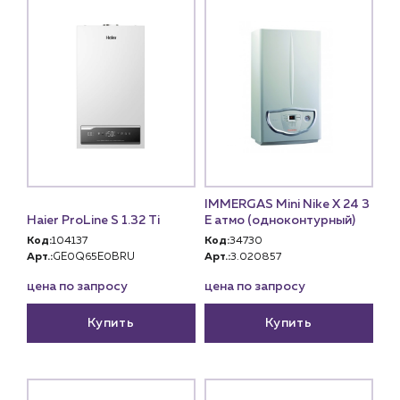
IMMERGAS Mini Nike X 24 3
Haier ProLine S 1.32 Ti
E атмо (одноконтурный)
Код:
104137
Код:
34730
Арт.:
GE0Q65E0BRU
Арт.:
3.020857
цена по запросу
цена по запросу
Купить
Купить