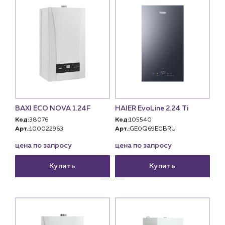
BAXI ECO NOVA 1.24F
HAIER EvoLine 2.24 Ti
Код:
38076
Код:
105540
Арт.:
100022963
Арт.:
GE0Q69E0BRU
цена по запросу
цена по запросу
Купить
Купить