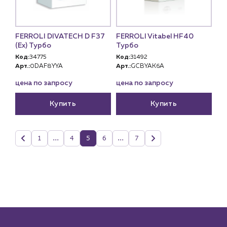
FERROLI DIVATECH D F37
FERROLI Vitabel HF40
(Ex) Турбо
Турбо
Код:
34775
Код:
31492
Арт.:
0DAF8YYA
Арт.:
GCBYAK6A
цена по запросу
цена по запросу
Купить
Купить
1
...
4
5
6
...
7