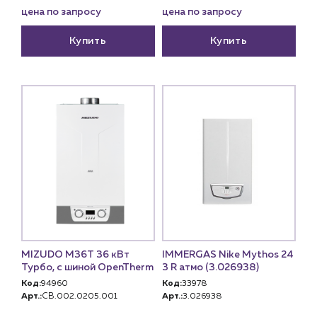
цена по запросу
цена по запросу
Купить
Купить
MIZUDO М36Т 36 кВт
IMMERGAS Nike Mythos 24
Турбо, с шиной OpenTherm
3 R атмо (3.026938)
Код:
94960
Код:
33978
Арт.:
CB.002.0205.001
Арт.:
3.026938