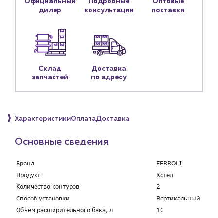
Официальный
Подробные
Оптовые
Контакты
дилер
консультации
поставки
Контактные данные
Наши партнёры
Чат-бот
Склад
Доставка
+7 (918) 070-19-79
запчастей
по адресу
Пн – пт: 9:00 – 18:00
sales@profpotok.ru
Характеристики
Оплата
Доставка
г. Краснодар, ул. Российская, 63
Основные сведения
Бренд
FERROLI
Продукт
Котёл
Количество контуров
2
Способ установки
Вертикальный
Объем расширительного бака, л
10