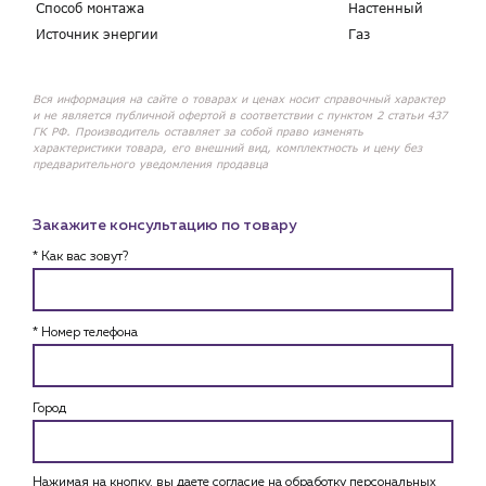
Способ монтажа
Настенный
Источник энергии
Газ
Вся информация на сайте о товарах и ценах носит справочный характер
и не является публичной офертой в соответствии с пунктом 2 статьи 437
ГК РФ. Производитель оставляет за собой право изменять
характеристики товара, его внешний вид, комплектность и цену без
предварительного уведомления продавца
Закажите консультацию по товару
* Как вас зовут?
* Номер телефона
Город
Нажимая на кнопку, вы даете согласие на обработку персональных