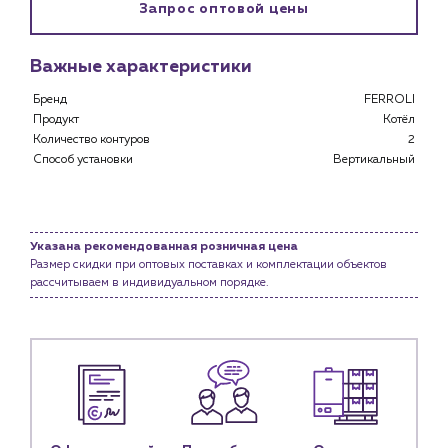
Запрос оптовой цены
Застройщикам
Снабженцам и подрядным организациям
Важные характеристики
Монтажным бригадам
Предприятиям и юр.лицам
Бренд
FERROLI
Продукт
Котёл
О компании
Количество контуров
2
История компании
Способ установки
Вертикальный
Услуги
Водоснабжение и теплоснабжение
Сервис и обслуживание инженерных систем
Указана рекомендованная розничная цена
Доставка
Размер скидки при оптовых поставках и комплектации объектов
рассчитываем в индивидуальном порядке.
Портфолио
Новости
Блог
Личный кабинет