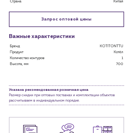
Страна
Китай
Запрос оптовой цены
Важные характеристики
Бренд
KOTITONTTU
Продукт
Котёл
Количество контуров
1
Высота, мм
700
Указана рекомендованная розничная цена
Каталог
Размер скидки при оптовых поставках и комплектации объектов
рассчитываем в индивидуальном порядке.
Клиентам
Специализированным магазинам
Застройщикам
Снабженцам и подрядным организациям
Монтажным бригадам