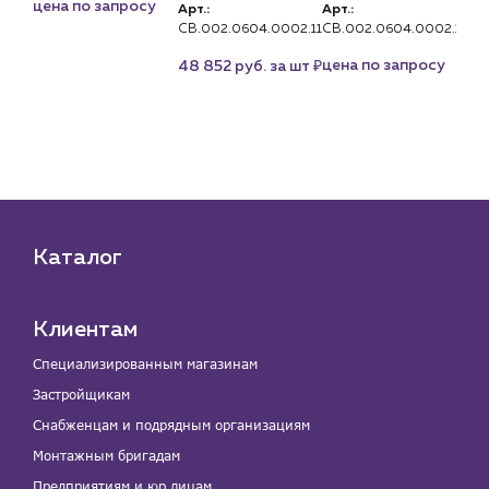
цена по запросу
Арт.:
Арт.:
U)
це
CB.002.0604.0002.11
CB.002.0604.0002.13
₽
цена по запросу
48 852 руб. за шт
су
Каталог
Клиентам
Специализированным магазинам
Застройщикам
Снабженцам и подрядным организациям
Монтажным бригадам
Предприятиям и юр.лицам