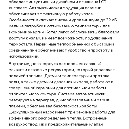
обладает интуитивным дизайном и оснащена LCD
Чат-бот
дисплеем. Автоматическая модуляция пламени
обеспечивает эффективную работу котла.
Особенности включают низкий уровень шума до 32 дБ,
+7 (918) 070-19-79
медные патрубки и оптимизацию температуры для
экономии энергии. Котел легко обслуживать, благодаря
Пн – пт: 9:00 – 18:00
доступу к узлам, и имеет возможность подключения
термостата. Первичные теплообменники с быстрыми
sales@profpotok.ru
соединениями обеспечивают удобство и простоту в
использовании.
г. Краснодар, ул. Российская, 63
Внутри медного корпуса расположен сложный
механизм с газовым регулятором, который управляет
подачей топлива. Датчики температуры и протока
воды, а также датчики давления и холла, работают в
совершенной гармонии для оптимальной работы
отопительного контура. Система автоматически
реагирует на перегрев, дымообразование и отрыв
пламени, обеспечивая безопасность работы.
Циркуляционный насос имеет три режима работы для
эффективного распределения тепла. Встроенный
воздухоотводчик и предохранительный клапан