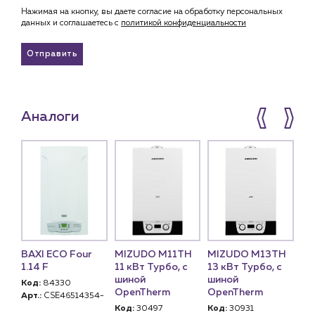
Нажимая на кнопку, вы даете согласие на обработку персональных
данных и соглашаетесь c
политикой конфиденциальности
Отправить
Аналоги
BAXI ECO Four
MIZUDO М11TH
MIZUDO М13TH
Ha
 S
1.14 F
11 кВт Турбо, с
13 кВт Турбо, с
1.1
шиной
шиной
Код:
84330
Ко
ый)
OpenTherm
OpenTherm
Арт.:
CSE46514354-
Арт
Код:
30497
Код:
30931
GE