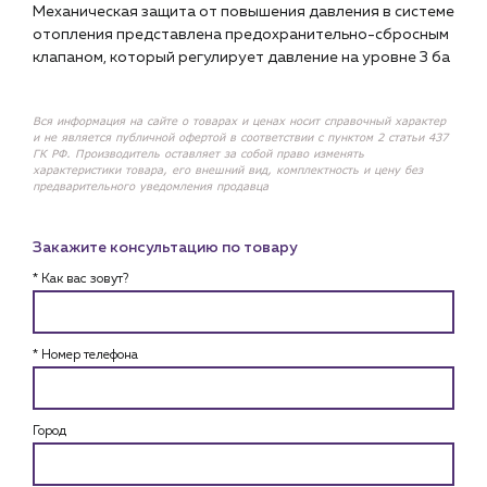
Механическая защита от повышения давления в системе
отопления представлена предохранительно-сбросным
клапаном, который регулирует давление на уровне 3 ба
Вся информация на сайте о товарах и ценах носит справочный характер
и не является публичной офертой в соответствии с пунктом 2 статьи 437
ГК РФ. Производитель оставляет за собой право изменять
характеристики товара, его внешний вид, комплектность и цену без
предварительного уведомления продавца
Закажите консультацию по товару
* Как вас зовут?
* Номер телефона
Город