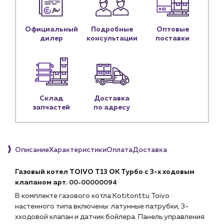
Предприятиям и юр.лицам
О компании
Официальный
Подробные
Оптовые
История компании
дилер
консультации
поставки
Услуги
Водоснабжение и теплоснабжение
Сервис и обслуживание инженерных систем
Доставка
Склад
Доставка
запчастей
по адресу
Портфолио
Новости
Блог
Описание
Характеристики
Оплата
Доставка
Личный кабинет
Газовый котел TOIVO T13 OK Турбо с 3-х ходовым
клапаном арт.
00-00000094
Контакты
В комплекте газового котла Kotitonttu Toivo
Контактные данные
настенного типа включены: латунные патрубки, 3-
Наши партнёры
хходовой клапан и датчик бойлера. Панель управления