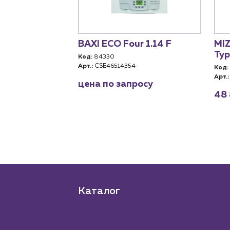
ел Haier
BAXI ECO Four 1.14 F
MIZ
.14 TW
Тур
Код:
84330
ный) (Wi-Fi,
Арт.:
CSE46514354-
Код:
Арт.:
цена по запросу
0RU)
48 
RU
росу
Каталог