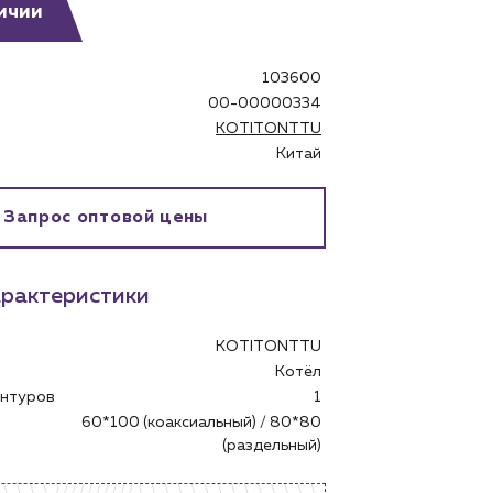
ичии
103600
00-00000334
KOTITONTTU
Китай
Запрос оптовой цены
рактеристики
KOTITONTTU
Котёл
бинет
контуров
1
60*100 (коаксиальный) / 80*80
(раздельный)