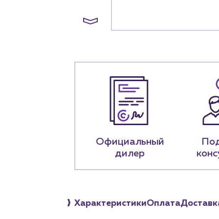
Специализированны
Застройщикам
Снабженцам и подр
Монтажным бригад
Предприятиям и юр
О компа
История компании
+7 (918) 070-1
Официальный
По
Пн – пт: 9:00 –
дилер
конс
Характеристики
Оплата
Доставк