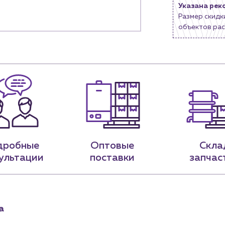
м магазинам
Контактные данные
Доставка
Указана рек
Наши партнёры
Размер скидк
объектов рас
ядным организациям
Портфолио
ам
Чат-бот
.лицам
Новости
нии
Блог
9-79
sales@profpotok.ru
дробные
Оптовые
Скла
 18:00
г. Краснодар, ул. Российская, 63
ультации
поставки
запчас
а