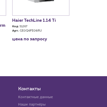
Haier TechLine 1.14 Ti
KOTITONTTU T
erm
OK Турбо с 3-
Код:
51267
клапаном
Арт.:
GE0Q6FE08RU
Код:
102560
цена по запросу
Арт.:
00-00000091
цена по запро
Контакты
Контактные данные
Наши партнёры