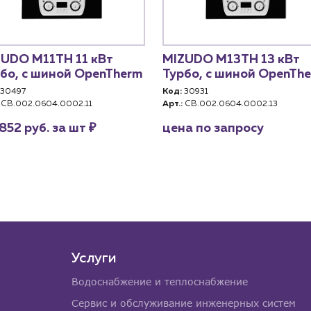
UDO М11TH 11 кВт
MIZUDO М13TH 13 кВт
бо, с шиной OpenTherm
Турбо, с шиной OpenTh
30497
Код:
30931
CB.002.0604.0002.11
Арт.:
CB.002.0604.0002.13
₽
852 руб. за шт
цена по запросу
Услуги
Водоснабжение и теплоснабжение
Сервис и обслуживание инженерных систем