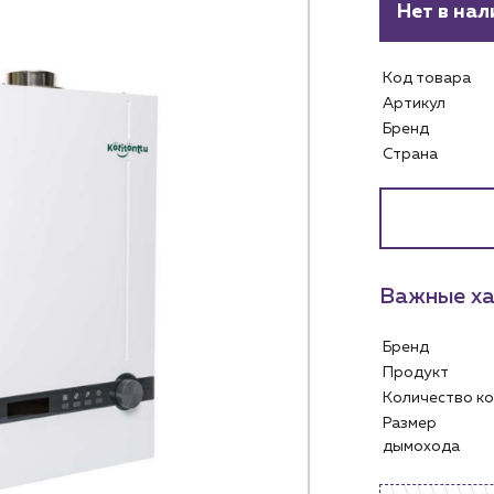
Нет в нал
Код товара
Артикул
Бренд
Страна
Важные ха
Бренд
Продукт
Услуги
Личный ка
Количество 
Размер
Водоснабжение и теплоснабжение
дымохода
м
Сервис и обслуживание инженерных
Контакты
систем