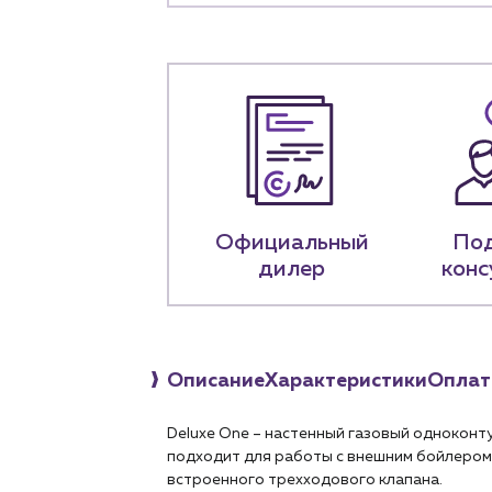
Предприятиям и юр
О компа
История компании
+7 (918) 070-1
Официальный
По
Пн – пт: 9:00 –
дилер
конс
Описание
Характеристики
Оплат
Deluxe One – настенный газовый одноконт
подходит для работы с внешним бойлером 
встроенного трехходового клапана.