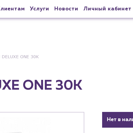
Клиентам
Услуги
Новости
Личный кабинет
 DELUXE ONE 30K
UXE ONE 30K
Нет в нал