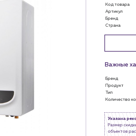
Код товара
Артикул
Бренд
Страна
Важные ха
Бренд
Услуги
Личный ка
Продукт
Тип
Водоснабжение и теплоснабжение
Количество 
м
Сервис и обслуживание инженерных
Контакты
систем
м магазинам
Контактные данные
Доставка
Указана рек
Наши партнёры
Размер скидк
ядным организациям
Портфолио
объектов рас
ам