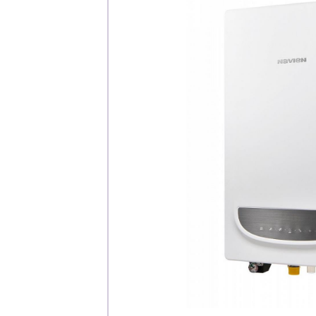
Каталог
Клиента
Специализированны
Застройщикам
Снабженцам и подр
Монтажным бригад