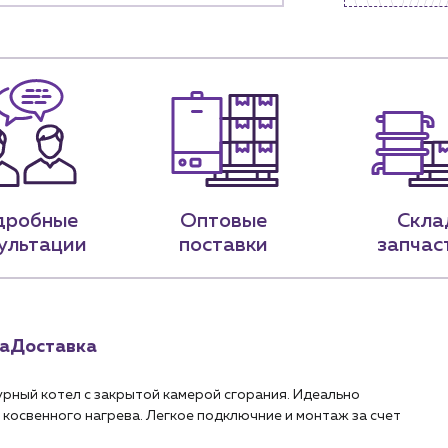
Чат-бот
.лицам
Новости
нии
Блог
9-79
sales@profpotok.ru
дробные
Оптовые
Скла
 18:00
г. Краснодар, ул. Российская, 63
ультации
поставки
запчас
а
Доставка
урный котел с закрытой камерой сгорания. Идеально
косвенного нагрева. Легкое подключние и монтаж за счет