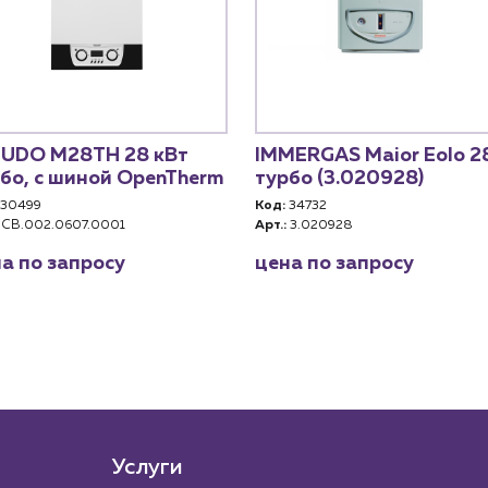
ZUDO М28TH 28 кВт
IMMERGAS Maior Eolo 2
бо, с шиной OpenTherm
турбо (3.020928)
30499
Код:
34732
CB.002.0607.0001
Арт.:
3.020928
а по запросу
цена по запросу
Услуги