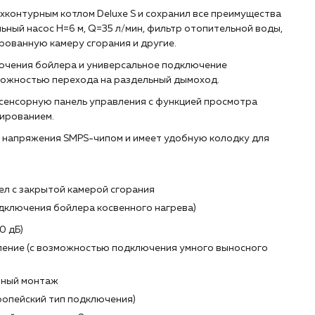
хконтурным котлом Deluxe S и сохранил все преимущества
ный насос H=6 м, Q=35 л/мин, фильтр отопительной воды,
рованную камеру сгорания и другие.
ючения бойлера и универсальное подключение
можностью перехода на раздельный дымоход.
 сенсорную панель управления с функцией просмотра
ированием.
 напряжения SMPS-чипом и имеет удобную колодку для
л с закрытой камерой сгорания
дключения бойлера косвенного нагрева)
0 дБ)
ление (с возможностью подключения умного выносного
бный монтаж
ропейский тип подключения)