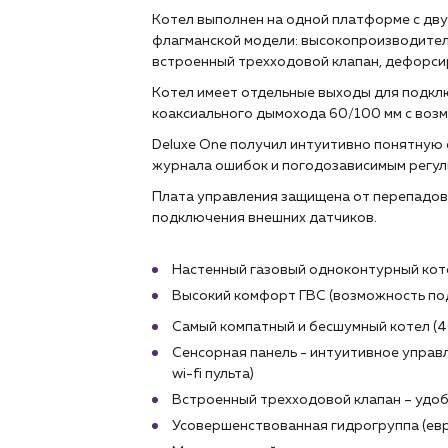
Котел выполнен на одной платформе с дву
флагманской модели: высокопроизводитель
встроенный трехходовой клапан, дефорси
Котел имеет отдельные выходы для подкл
коаксиального дымохода 60/100 мм с воз
Deluxe One получил интуитивно понятную
журнала ошибок и погодозависимым регул
Плата управления защищена от перепадов
подключения внешних датчиков.
Настенный газовый одноконтурный коте
Высокий комфорт ГВС (возможность по
Самый компатный и бесшумный котел (4
Сенсорная панель - интуитивное управ
wi-fi пульта)
Встроенный трехходовой клапан – удо
Усовершенствованная гидрогруппа (ев