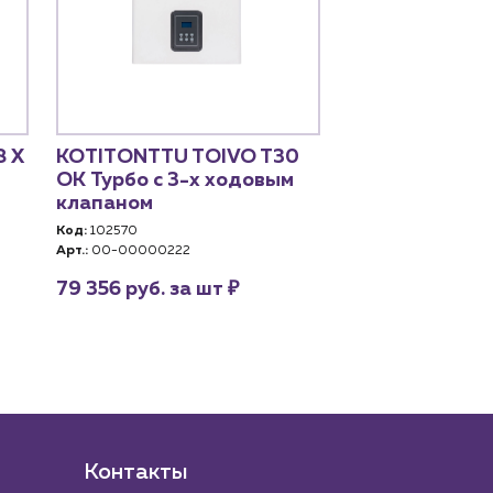
8 X
KOTITONTTU TOIVO T30
Arderia SB28
OK Турбо с 3-х ходовым
Код:
104416
клапаном
Арт.:
2201376
Код:
102570
цена по запро
Арт.:
00-00000222
₽
79 356 руб. за шт
Контакты