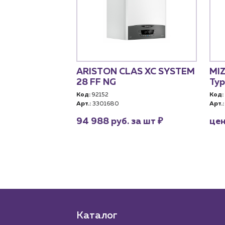
ел Haier
ARISTON CLAS XC SYSTEM
MI
.28 TW
28 FF NG
Тур
ный) (Wi-Fi,
Код:
92152
Код:
Арт.:
3301680
Арт.:
0RU)
₽
94 988 руб. за шт
цен
RU
₽
за шт
Каталог