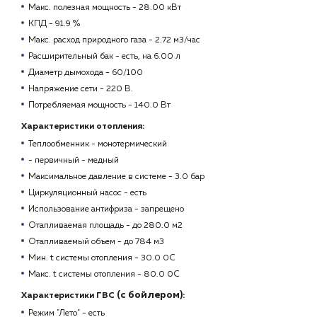
Макс. полезная мощность - 28.00 кВт
КПД - 91.9 %
Макс. расход природного газа - 2
.72 м3/час
Расширительный бак - есть, на 6.00 л
Диаметр дымохода - 60/100
Напряжение сети - 220 В.
Потребляемая мощность - 140.0 Вт
Характеристики отопления:
Теплообменник -
монотермический
- первичный - медный
Максимальное давление в системе - 3.0 бар
Циркуляционный насос - есть
Использование антифриза - запрещено
Отапливаемая площадь - до 280.0 м2
Отапливаемый объем - до 784 м3
Мин. t системы отопления - 30.0 0C
Макс. t системы отопления - 80.0 0C
(с бойлером)
Характеристики ГВС
:
Режим "Лето" - есть