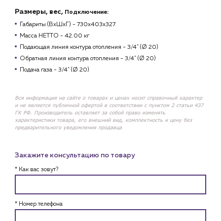
Размеры, вес,
Подключение:
Габариты (ВхШхГ) - 730x403x327
Масса НЕТТО - 42.00 кг
Подающая линия контура отопления - 3/4" (Ø 20)
Обратная линия контура отопления - 3/4" (Ø 20)
Подача газа - 3/4" (Ø 20)
Вся информация на сайте о товарах и ценах носит справочный характер
и не является публичной офертой в соответствии с пунктом 2 статьи 437
ГК РФ. Производитель оставляет за собой право изменять
характеристики товара, его внешний вид, комплектность и цену без
предварительного уведомления продавца
Закажите консультацию по товару
* Как вас зовут?
* Номер телефона