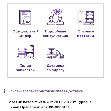
Клиентам
Специализированным магазинам
Застройщикам
Снабженцам и подрядным организациям
Монтажным бригадам
Предприятиям и юр.лицам
Официальный
Подробные
Оптовые
дилер
консультации
поставки
О компании
История компании
Услуги
Водоснабжение и теплоснабжение
Склад
Доставка
Сервис и обслуживание инженерных систем
запчастей
по адресу
Доставка
Портфолио
Новости
Описание
Характеристики
Оплата
Доставка
Блог
Газовый котел MIZUDO М28TH 28 кВт Турбо, с
шиной OpenTherm арт.
БП-00001831
Личный кабинет