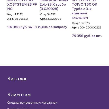
ARISTON CLAS
IMMERGAS Maior
KOTITONTTU
NA
 S
XC SYSTEM 28 FF
Eolo 28 X турбо
TOIVO T30 OK
ON
NG
(3.020928)
Турбо с 3-х
Ко
ый)
ходовым
Код:
92152
Код:
34732
Арт
клапаном
Арт.:
3301680
Арт.:
3.020928
PN
Код:
102570
U)
₽
цена по запросу
це
94 988 руб. за шт
Арт.:
00-00000222
₽
79 356 руб. за шт
₽
 шт
Каталог
Клиентам
Специализированным магазинам