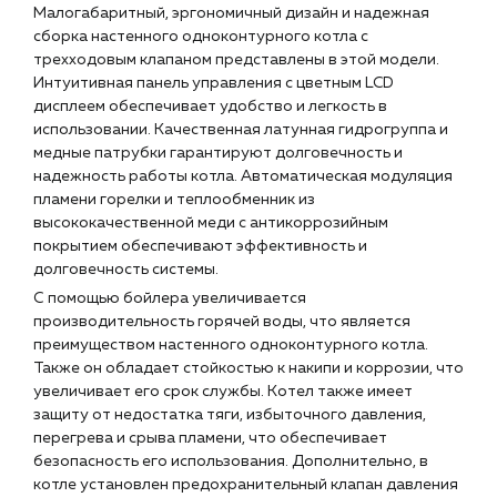
Малогабаритный, эргономичный дизайн и надежная
сборка настенного одноконтурного котла с
Контакты
трехходовым клапаном представлены в этой модели.
Контактные данные
Интуитивная панель управления с цветным LCD
Наши партнёры
дисплеем обеспечивает удобство и легкость в
использовании. Качественная латунная гидрогруппа и
Чат-бот
медные патрубки гарантируют долговечность и
надежность работы котла. Автоматическая модуляция
пламени горелки и теплообменник из
+7 (918) 070-19-79
высококачественной меди с антикоррозийным
покрытием обеспечивают эффективность и
Пн – пт: 9:00 – 18:00
долговечность системы.
sales@profpotok.ru
С помощью бойлера увеличивается
производительность горячей воды, что является
г. Краснодар, ул. Российская, 63
преимуществом настенного одноконтурного котла.
Также он обладает стойкостью к накипи и коррозии, что
увеличивает его срок службы. Котел также имеет
защиту от недостатка тяги, избыточного давления,
перегрева и срыва пламени, что обеспечивает
безопасность его использования. Дополнительно, в
котле установлен предохранительный клапан давления