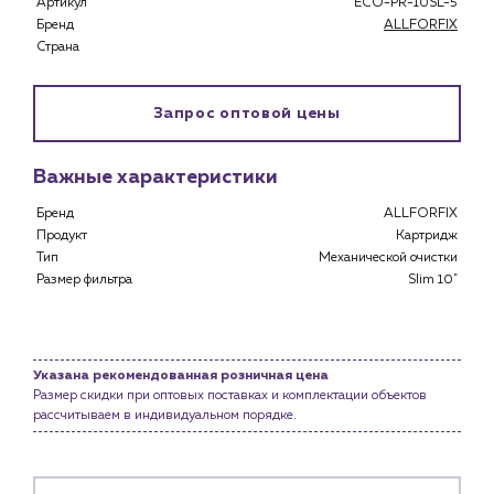
Артикул
ECO-PR-10SL-5
Специализированным магазинам
Бренд
ALLFORFIX
Застройщикам
Страна
Снабженцам и подрядным организациям
Монтажным бригадам
Предприятиям и юр.лицам
Запрос оптовой цены
О компании
Важные характеристики
История компании
Бренд
ALLFORFIX
Услуги
Продукт
Картридж
Водоснабжение и теплоснабжение
Тип
Механической очистки
Сервис и обслуживание инженерных систем
Размер фильтра
Slim 10"
Доставка
Портфолио
Указана рекомендованная розничная цена
Новости
Размер скидки при оптовых поставках и комплектации объектов
рассчитываем в индивидуальном порядке.
Блог
Личный кабинет