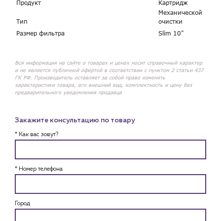
Продукт
Картридж
Механической
Тип
очистки
Размер фильтра
Slim 10"
Вся информация на сайте о товарах и ценах носит справочный характер
и не является публичной офертой в соответствии с пунктом 2 статьи 437
ГК РФ. Производитель оставляет за собой право изменять
характеристики товара, его внешний вид, комплектность и цену без
предварительного уведомления продавца
Закажите консультацию по товару
* Как вас зовут?
* Номер телефона
Город