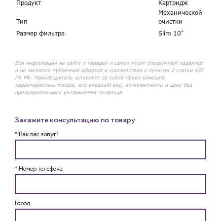
Продукт
Картридж
Механической
Тип
очистки
Размер фильтра
Slim 10"
Вся информация на сайте о товарах и ценах носит справочный характер
и не является публичной офертой в соответствии с пунктом 2 статьи 437
ГК РФ. Производитель оставляет за собой право изменять
характеристики товара, его внешний вид, комплектность и цену без
предварительного уведомления продавца
Закажите консультацию по товару
* Как вас зовут?
* Номер телефона
Город