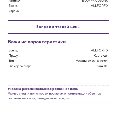
Артикул
ECO-PR-10SL-10
Специализированным магазинам
Бренд
ALLFORFIX
Застройщикам
Страна
Снабженцам и подрядным организациям
Монтажным бригадам
Предприятиям и юр.лицам
Запрос оптовой цены
О компании
Важные характеристики
История компании
Бренд
ALLFORFIX
Услуги
Продукт
Картридж
Водоснабжение и теплоснабжение
Тип
Механической очистки
Сервис и обслуживание инженерных систем
Размер фильтра
Slim 10"
Доставка
Портфолио
Указана рекомендованная розничная цена
Новости
Размер скидки при оптовых поставках и комплектации объектов
рассчитываем в индивидуальном порядке.
Блог
Личный кабинет