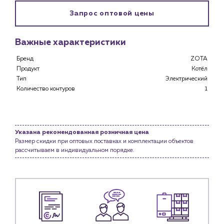
Запрос оптовой цены
Важные характеристики
Бренд
ZOTA
Каталог
Продукт
Котёл
Тип
Электрический
Клиентам
Количество контуров
1
Специализированным магазинам
Застройщикам
Снабженцам и подрядным организациям
Указана рекомендованная розничная цена
Монтажным бригадам
Размер скидки при оптовых поставках и комплектации объектов
Предприятиям и юр.лицам
рассчитываем в индивидуальном порядке.
О компании
История компании
Услуги
Водоснабжение и теплоснабжение
Сервис и обслуживание инженерных систем