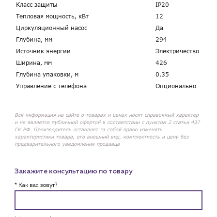
Класс защиты
IP20
Тепловая мощность, кВт
12
Циркуляционный насос
Да
Глубина, мм
294
Источник энергии
Электричество
Ширина, мм
426
Глубина упаковки, м
0.35
Управление с телефона
Опционально
Вся информация на сайте о товарах и ценах носит справочный характер
и не является публичной офертой в соответствии с пунктом 2 статьи 437
ГК РФ. Производитель оставляет за собой право изменять
характеристики товара, его внешний вид, комплектность и цену без
предварительного уведомления продавца
Закажите консультацию по товару
* Как вас зовут?