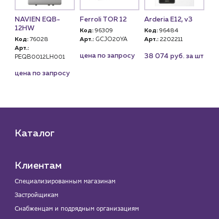
-
NAVIEN EQB-
Ferroli TOR 12
Arderia E12, v3
ZO
12HW
Код:
96309
Код:
96484
Ко
Код:
76028
Арт.:
GCJO20YA
Арт.:
2202211
Арт
Арт.:
ZM
₽
цена по запросу
38 074 руб. за шт
PEQB0012LH001
су
це
цена по запросу
Каталог
Клиентам
Специализированным магазинам
Застройщикам
Снабженцам и подрядным организациям