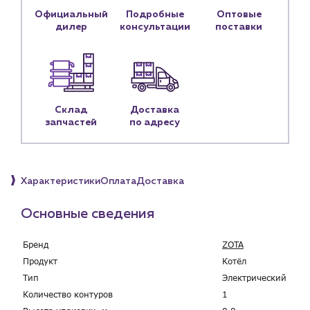
Доставка
Официальный
Подробные
Оптовые
дилер
консультации
поставки
Портфолио
Новости
Блог
Склад
Доставка
Личный кабинет
запчастей
по адресу
Контакты
Контактные данные
Наши партнёры
Характеристики
Оплата
Доставка
Чат-бот
Основные сведения
Бренд
ZOTA
+7 (918) 070-19-79
Продукт
Котёл
Пн – пт: 9:00 – 18:00
Тип
Электрический
Количество контуров
1
sales@profpotok.ru