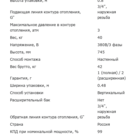
Высота упаковки, м
0.8
3/4",
г. Краснодар, ул. Российская, 63
Подающая линия контура отопления,
наружная
G"
резьба
Максимальное давление в контуре
отопления, атм
3
Вес, кг
40
Напряжение, В
380В/3 фазы
Высота, мм
745
Способ монтажа
Настенный
Вес брутто, кг
42
1 (полная) / 2
Гарантия, г
(расширенная)
Ширина упаковки, м
0.48
Способ установки
Вертикальный
Расширительный бак
Нет
3/4",
наружная
Обратная линия контура отопления, G"
резьба
Страна
Россия
КПД при номинальной мощности, %
99