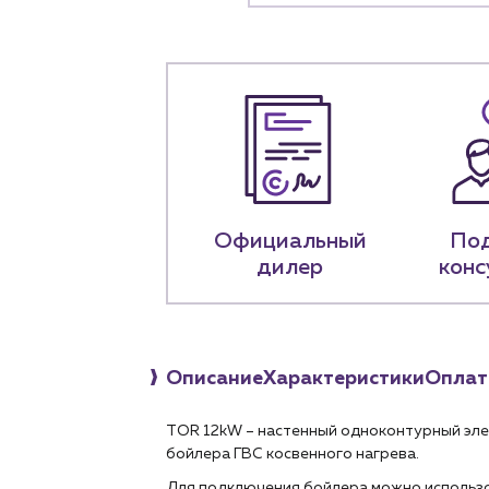
Застройщикам
Снабженцам и подр
Монтажным бригад
Предприятиям и юр
О компа
История компании
Официальный
По
+7 (918) 070-1
дилер
конс
Пн – пт: 9:00 –
Описание
Характеристики
Оплат
TOR
12kW
– настенный одноконтурный эл
бойлера ГВС косвенного нагрева.
Для подключения бойлера можно использо