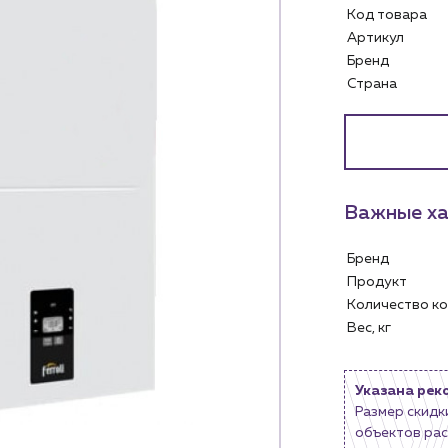
Код товара
Артикул
Бренд
Страна
Важные ха
Бренд
Продукт
Количество 
Вес, кг
Услуги
Личный ка
Водоснабжение и теплоснабжение
Указана рек
м
Сервис и обслуживание инженерных
Контакты
систем
Размер скидк
м магазинам
Контактные данные
Доставка
объектов рас