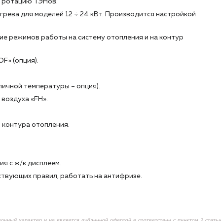
я ротацию ТЭНов.
грева для моделей 12 ÷ 24 кВт. Производится настройкой
е режимов работы на систему отопления и на контур
F» (опция).
личной температуры – опция).
воздуха «FH».
 контура отопления.
я с ж/к дисплеем.
твующих правил, работать на антифризе.
вочный характер и не является публичной офертой в соответствии с пунктом 2 статьи