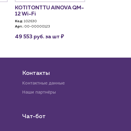
KOTITONTTU AINOVA QM-
MIDEA MEB 5-
12 Wi-Fi
Код:
102975
Арт.:
MEB 5-12 VOLTA
Код:
102630
Арт.:
00-00000123
41 779 руб. за
₽
49 553 руб. за шт
Контакты
Контактные данные
Наши партнёры
Чат-бот