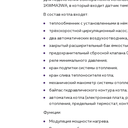
1KWMA3WA, в который входит датчик тем
В состав котла входят:
теплообменник с установленными в нём
трёхскоростной циркуляционный насос;
два автоматических воздухоотводчика, 
закрытый расширительный бак ёмкостью
предохранительный сбросной клапана 0
реле минимального давления;
кран подпитки системы отопления;
кран слива теплоносителя котла;
механический манометр системы отопле
байпас гидравлического контура котла;
автоматика котла (электронная плата,
отопления, предельный термостат, конт
Функции:
Модуляция мощности нагрева.