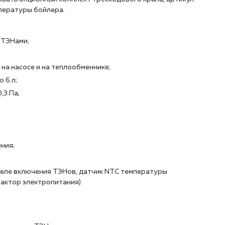
пературы бойлера.
 ТЭНами;
на насосе и на теплообменнике;
 6 л;
,3 Па;
ния;
 реле включения ТЭНов, датчик NTC температуры
актор электропитания).