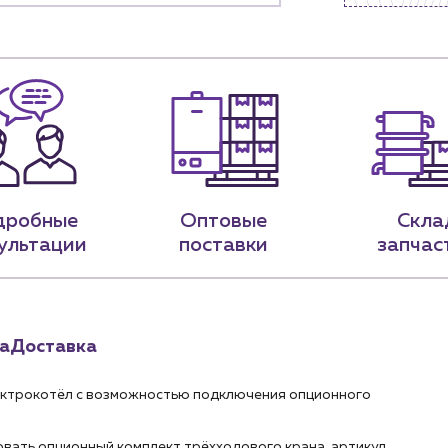
Наши партнёры
ядным организациям
Портфолио
ам
Чат-бот
.лицам
Новости
нии
Блог
дробные
Оптовые
Скла
9-79
sales@profpotok.ru
ультации
поставки
запчас
 18:00
г. Краснодар, ул. Российская, 63
а
Доставка
ектрокотёл с возможностью подключения опционного
вать опционный комплект трёхходового крана, артикул