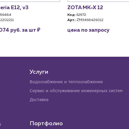
eria E12, v3
ZOTA MK-X 12
96484
Код:
62972
2202211
Арт.:
ZM3468426012
₽
074 руб. за шт
цена по запросу
Услуги
Водоснабжение и теплоснабжение
Сервис и обслуживание инженерных систем
Доставка
Портфолио
м