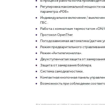
В процессе работы котла производитс
Регулировка максимальной мощности на
параметра «Р08»
Индивидуальное включение / выключени
ГВС.
Работа с комнатным термостатом «ON/O
Протокол OpenTher.
Погодозависимая автоматика (датчик у
Режим предварительного стравливания 
Режим «Антилегионелла».
Двухступенчатая защита от замерзания
Защита от замерзания бойлера.
Система самодиагностики.
Компактная кнопочная панель управлени
Возможность при соблюдении соответс
Вся информация на сайте о товарах и ценах носит спра