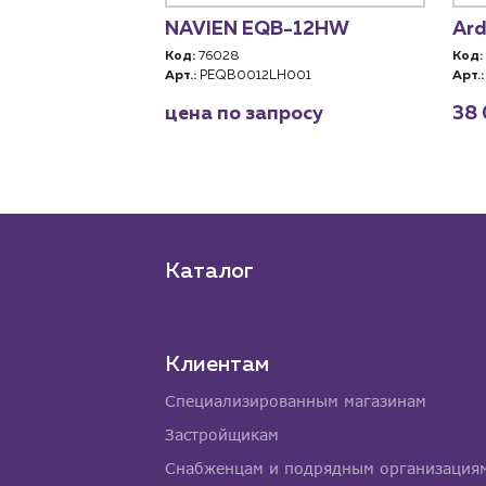
+ - 12HW
NAVIEN EQB-12HW
Ard
Код:
76028
Код:
Арт.:
PEQB0012LH001
Арт.:
росу
цена по запросу
38 
Каталог
Клиентам
Специализированным магазинам
Застройщикам
Снабженцам и подрядным организация