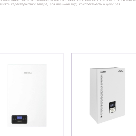
менять характеристики товара, его внешний вид, комплектность и цену без