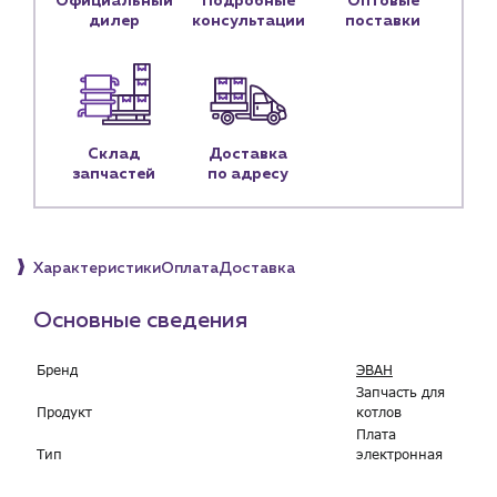
Официальный
Подробные
Оптовые
дилер
консультации
поставки
Контактные данные
Наши партнёры
Чат-бот
Склад
Доставка
+7 (918) 070-19-79
запчастей
по адресу
Пн – пт: 9:00 – 18:00
sales@profpotok.ru
Характеристики
Оплата
Доставка
г. Краснодар, ул. Российская, 63
Основные сведения
Бренд
ЭВАН
Запчасть для
Продукт
котлов
Плата
Тип
электронная