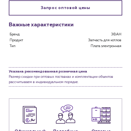
Застройщикам
Запрос оптовой цены
Снабженцам и подрядным организациям
Монтажным бригадам
Предприятиям и юр.лицам
Важные характеристики
О компании
Бренд
ЭВАН
Продукт
Запчасть для котлов
История компании
Тип
Плата электронная
Услуги
Водоснабжение и теплоснабжение
Сервис и обслуживание инженерных систем
Указана рекомендованная розничная цена
Доставка
Размер скидки при оптовых поставках и комплектации объектов
рассчитываем в индивидуальном порядке.
Портфолио
Новости
Блог
Личный кабинет
Контакты