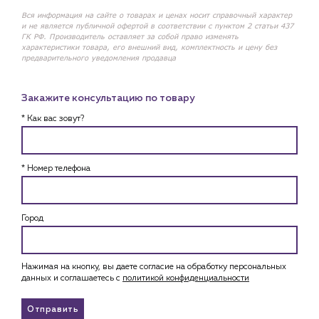
Вся информация на сайте о товарах и ценах носит справочный характер
и не является публичной офертой в соответствии с пунктом 2 статьи 437
ГК РФ. Производитель оставляет за собой право изменять
характеристики товара, его внешний вид, комплектность и цену без
предварительного уведомления продавца
Закажите консультацию по товару
* Как вас зовут?
* Номер телефона
Город
Нажимая на кнопку, вы даете согласие на обработку персональных
данных и соглашаетесь c
политикой конфиденциальности
Отправить