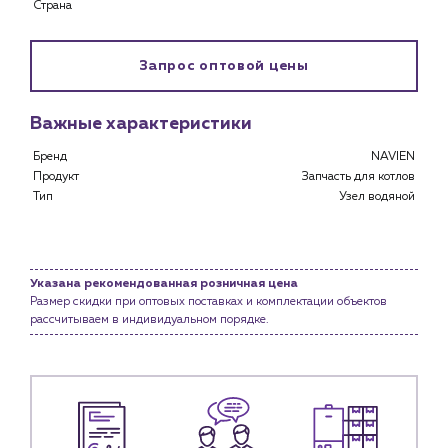
Страна
Застройщикам
Снабженцам и подрядным организациям
Монтажным бригадам
Запрос оптовой цены
Предприятиям и юр.лицам
О компании
Важные характеристики
История компании
Бренд
NAVIEN
Продукт
Запчасть для котлов
Услуги
Тип
Узел водяной
Водоснабжение и теплоснабжение
Сервис и обслуживание инженерных систем
Доставка
Указана рекомендованная розничная цена
Портфолио
Размер скидки при оптовых поставках и комплектации объектов
рассчитываем в индивидуальном порядке.
Новости
Блог
Личный кабинет
Контакты