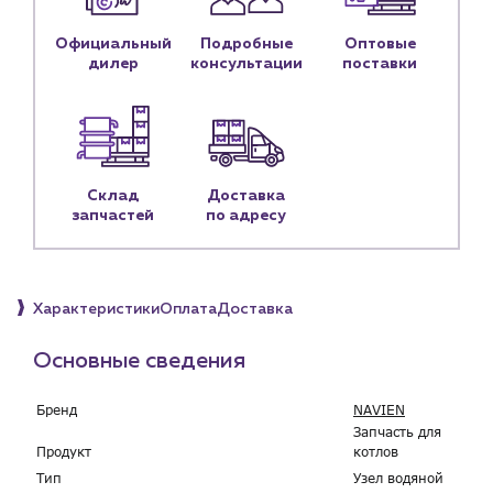
Контактные данные
Официальный
Подробные
Оптовые
Наши партнёры
дилер
консультации
поставки
Чат-бот
+7 (918) 070-19-79
Склад
Доставка
Пн – пт: 9:00 – 18:00
запчастей
по адресу
sales@profpotok.ru
г. Краснодар, ул. Российская, 63
Характеристики
Оплата
Доставка
Основные сведения
Бренд
NAVIEN
Запчасть для
Продукт
котлов
Тип
Узел водяной