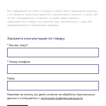
Вся информация на сайте о товарах и ценах носит справочный характер
и не является публичной офертой в соответствии с пунктом 2 статьи 437
ГК РФ. Производитель оставляет за собой право изменять
характеристики товара, его внешний вид, комплектность и цену без
предварительного уведомления продавца
Закажите консультацию по товару
* Как вас зовут?
* Номер телефона
Город
Нажимая на кнопку, вы даете согласие на обработку персональных
данных и соглашаетесь c
политикой конфиденциальности