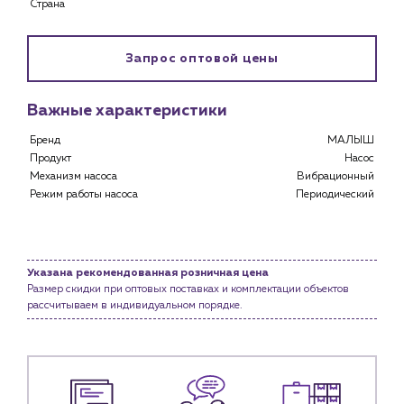
Страна
Специализированным магазинам
Застройщикам
Снабженцам и подрядным организациям
Запрос оптовой цены
Монтажным бригадам
Предприятиям и юр.лицам
Важные характеристики
О компании
Бренд
МАЛЫШ
История компании
Продукт
Насос
Механизм насоса
Вибрационный
Услуги
Режим работы насоса
Периодический
Водоснабжение и теплоснабжение
Сервис и обслуживание инженерных систем
Доставка
Указана рекомендованная розничная цена
Портфолио
Размер скидки при оптовых поставках и комплектации объектов
рассчитываем в индивидуальном порядке.
Новости
Блог
Личный кабинет