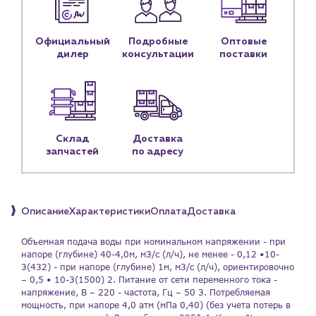
Контакты
Контактные данные
Официальный
Подробные
Оптовые
Наши партнёры
дилер
консультации
поставки
Чат-бот
+7 (918) 070-19-79
Склад
Доставка
Пн – пт: 9:00 – 18:00
запчастей
по адресу
sales@profpotok.ru
г. Краснодар, ул. Российская, 63
Описание
Характеристики
Оплата
Доставка
Объемная подача воды при номинальном напряжении - при
напоре (глубине) 40-4,0м, м3/с (л/ч), не менее - 0,12 •10-
3(432) - при напоре (глубине) 1м, м3/с (л/ч), ориентировочно
– 0,5 • 10-3(1500) 2. Питание от сети переменного тока -
напряжение, В – 220 - частота, Гц – 50 3. Потребляемая
мощность, при напоре 4,0 атм (мПа 0,40) (без учета потерь в