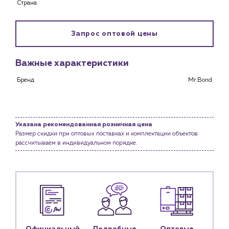
Страна
Запрос оптовой цены
Важные характеристики
Каталог
Бренд
Mr.Bond
Клиентам
Специализированным магазинам
Застройщикам
Снабженцам и подрядным организациям
Указана рекомендованная розничная цена
Размер скидки при оптовых поставках и комплектации объектов
Монтажным бригадам
рассчитываем в индивидуальном порядке.
Предприятиям и юр.лицам
О компании
История компании
Услуги
Водоснабжение и теплоснабжение
Сервис и обслуживание инженерных систем