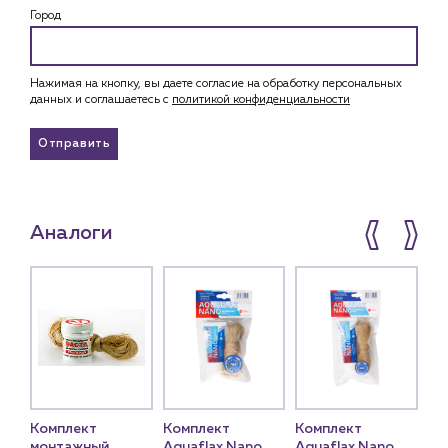
Город
Нажимая на кнопку, вы даете согласие на обработку персональных
данных и соглашаетесь c
политикой конфиденциальности
Отправить
Аналоги
а
Комплект
Комплект
Комплект
Ко
ая
монтажный
Aquaflax Nano
Aquaflax Nano
Aq