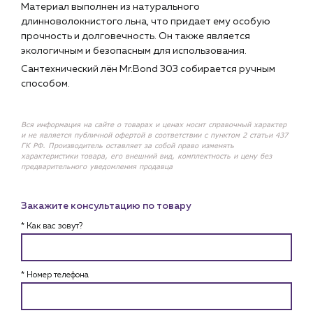
Материал выполнен из натурального
длинноволокнистого льна, что придает ему особую
прочность и долговечность. Он также является
экологичным и безопасным для использования.
Сантехнический лён Mr.Bond 303 собирается ручным
способом.
Вся информация на сайте о товарах и ценах носит справочный характер
и не является публичной офертой в соответствии с пунктом 2 статьи 437
ГК РФ. Производитель оставляет за собой право изменять
характеристики товара, его внешний вид, комплектность и цену без
предварительного уведомления продавца
Закажите консультацию по товару
* Как вас зовут?
* Номер телефона