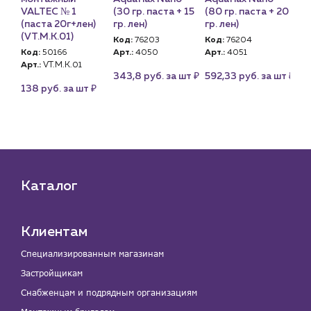
)
VALTEC № 1
(30 гр. паста + 15
(80 гр. паста + 20
(30
н,
(паста 20г+лен)
гр. лен)
гр. лен)
гр.
(VT.M.K.01)
ев
Код:
76203
Код:
76204
Код:
50166
Арт.:
4050
Арт.:
4051
Ко
Арт.:
VT.M.K.01
Арт
₽
₽
343,8 руб. за шт
592,33 руб. за шт
₽
138 руб. за шт
34
₽
су
Каталог
Клиентам
Специализированным магазинам
Застройщикам
Снабженцам и подрядным организациям