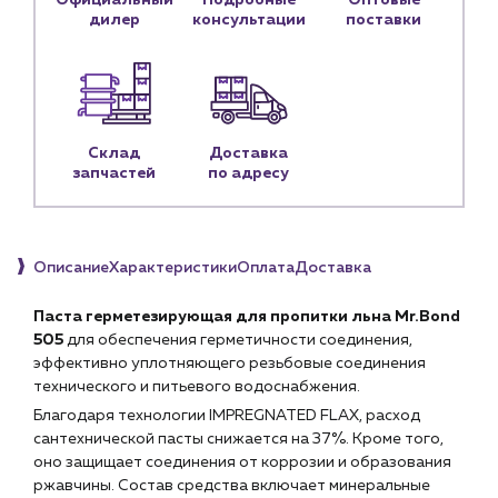
Официальный
Подробные
Оптовые
Доставка
дилер
консультации
поставки
Портфолио
Новости
Блог
Склад
Доставка
запчастей
по адресу
Личный кабинет
Контакты
Контактные данные
Описание
Характеристики
Оплата
Доставка
Наши партнёры
Паста герметезирующая для пропитки льна Mr.Bond
Чат-бот
505
для обеспечения герметичности соединения,
эффективно уплотняющего резьбовые соединения
технического и питьевого водоснабжения.
+7 (918) 070-19-79
Благодаря технологии IMPREGNATED FLAX, расход
Пн – пт: 9:00 – 18:00
сантехнической пасты снижается на 37%. Кроме того,
оно защищает соединения от коррозии и образования
sales@profpotok.ru
ржавчины. Состав средства включает минеральные