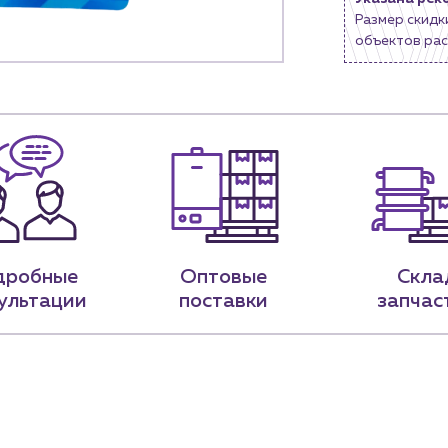
Размер скидк
9-79
sales@profpotok.ru
объектов рас
 18:00
г. Краснодар, ул. Российская, 63
дробные
Оптовые
Скла
ультации
поставки
запчас