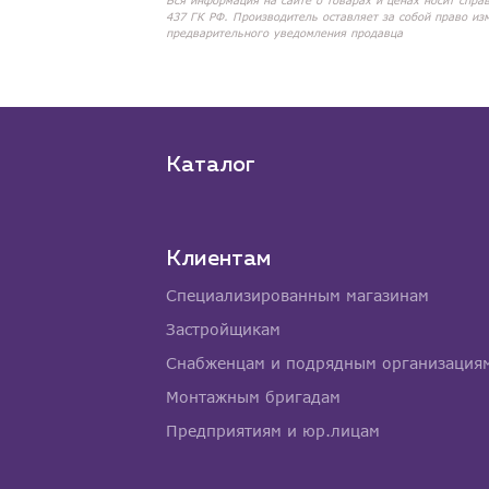
Вся информация на сайте о товарах и ценах носит спра
437 ГК РФ. Производитель оставляет за собой право из
предварительного уведомления продавца
Каталог
Клиентам
Специализированным магазинам
Застройщикам
Снабженцам и подрядным организация
Монтажным бригадам
Предприятиям и юр.лицам