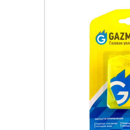
Каталог
Клиента
Специализированны
Застройщикам
Снабженцам и подр
Монтажным бригад
Предприятиям и юр
О компа
История компании