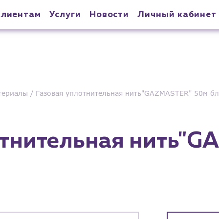
Клиентам
Услуги
Новости
Личный кабинет
териалы
Газовая уплотнительная нить"GAZMASTER" 50м бл
отнительная нить"