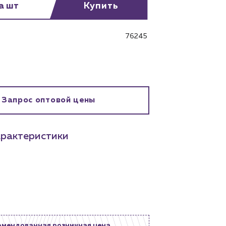
за шт
Купить
76245
бинет
Запрос оптовой цены
рактеристики
омендованная розничная цена