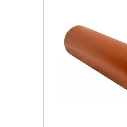
Каталог
Клиента
Специализированны
Застройщикам
Снабженцам и подр
Монтажным бригад
Предприятиям и юр