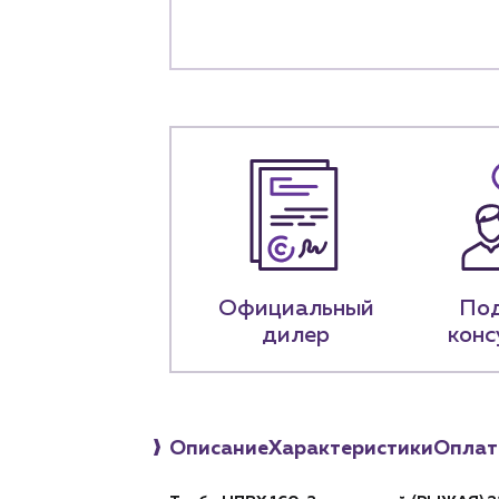
О компа
История компании
+7 (918) 070-1
Пн – пт: 9:00 –
Официальный
По
дилер
конс
Описание
Характеристики
Оплат