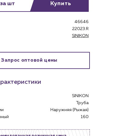
 за шт
Купить
46646
22023.R
SINIKON
Запрос оптовой цены
бинет
рактеристики
SINIKON
Труба
ции
Наружняя (Рыжая)
овный
160
омендованная розничная цена