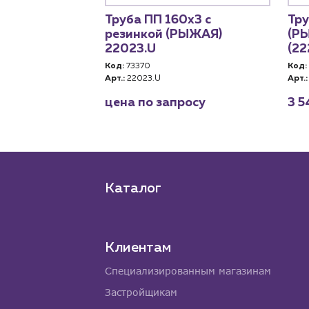
жная
Труба ПП 160х3 с
Тр
3000 мм,
резинкой (РЫЖАЯ)
(Р
11220)
22023.U
(22
Код:
73370
Код:
Арт.:
22023.U
Арт.:
₽
. за шт
цена по запросу
3 5
Каталог
Клиентам
Специализированным магазинам
Застройщикам