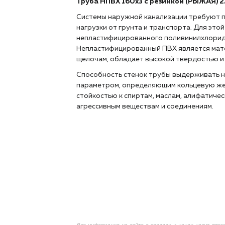
Труба НПВХ 160х3 с резинкой (РЫЖАЯ) 
Системы наружной канализации требуют 
нагрузки от грунта и транспорта. Для это
непластифицированного поливинилхлорида
Непластифицированный ПВХ является мате
щелочам, обладает высокой твердостью 
Способность стенок трубы выдерживать н
параметром, определяющим кольцевую жес
стойкостью к спиртам, маслам, алифатичес
агрессивным веществам и соединениям.