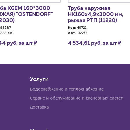
уба KGEM 160*3000
Труба наружная
ЫЖАЯ) "OSTENDORF"
НК160х4,9х3000 мм,
2030)
рыжая РТП (11220)
83287
Код:
49721
222030
Арт.:
11220
₽
₽
44 руб. за шт
4 534,61 руб. за шт
Услуги
Водоснабжение и теплоснабжение
Сервис и обслуживание инженерных систем
Доставка