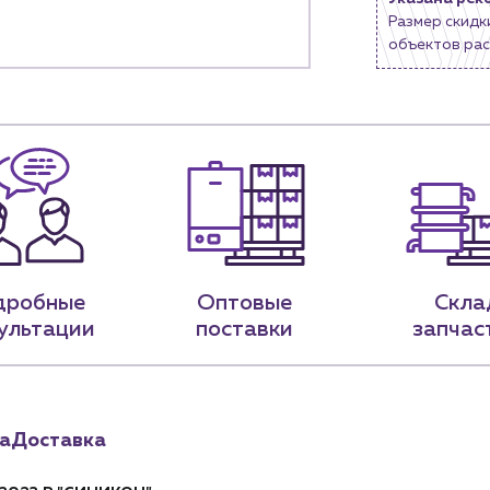
Новости
Размер скидк
объектов рас
нии
Блог
9-79
sales@profpotok.ru
 18:00
г. Краснодар, ул. Российская, 63
дробные
Оптовые
Скла
ультации
поставки
запчас
а
Доставка