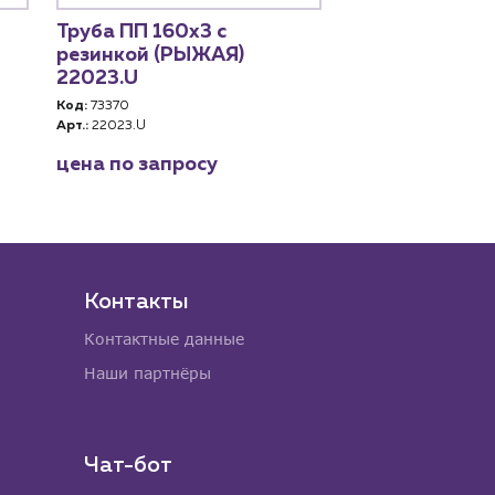
Труба ПП 160х3 с
Труба KGEM 1
резинкой (РЫЖАЯ)
(РЫЖАЯ) "OS
22023.U
(222030)
Код:
73370
Код:
83287
Арт.:
22023.U
Арт.:
222030
цена по запросу
3 544 руб. за 
Контакты
Контактные данные
Наши партнёры
Чат-бот