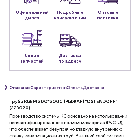
Новости
Официальный
Подробные
Оптовые
Блог
дилер
консультации
поставки
Личный кабинет
Контакты
Контактные данные
Склад
Доставка
Наши партнёры
запчастей
по адресу
Чат-бот
Описание
Характеристики
Оплата
Доставка
+7 (918) 070-19-79
Пн – пт: 9:00 – 18:00
Труба KGEM 200*2000 (РЫЖАЯ) "OSTENDORF"
(223020)
sales@profpotok.ru
Производство системы KG основано на использовании
непластифицированного поливинилхлорида (PVC-U),
г. Краснодар, ул. Российская, 63
что обеспечивает безупречно гладкую внутреннюю
стенку канализационных труб. Внешний слой системы