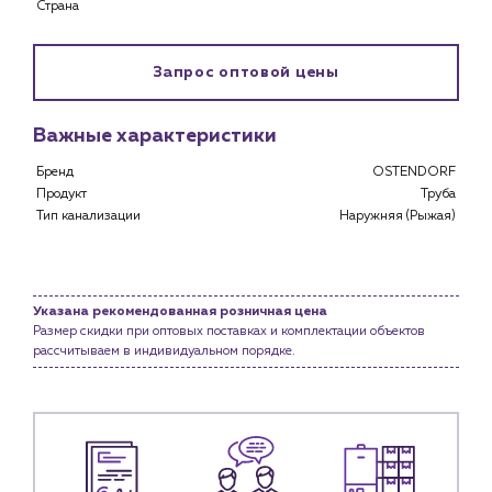
Страна
Каталог
Запрос оптовой цены
Клиентам
Важные характеристики
Специализированным магазинам
Застройщикам
Бренд
OSTENDORF
Снабженцам и подрядным организациям
Продукт
Труба
Монтажным бригадам
Тип канализации
Наружняя (Рыжая)
Предприятиям и юр.лицам
О компании
История компании
Указана рекомендованная розничная цена
Размер скидки при оптовых поставках и комплектации объектов
Услуги
рассчитываем в индивидуальном порядке.
Водоснабжение и теплоснабжение
Сервис и обслуживание инженерных систем
Доставка
Портфолио