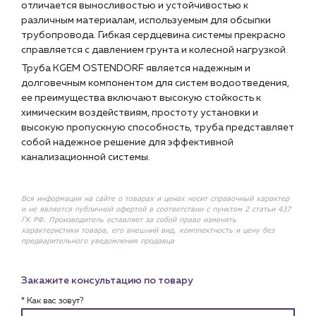
отличается выносливостью и устойчивостью к
различным материалам, используемым для обсыпки
трубопровода. Гибкая сердцевина системы прекрасно
справляется с давлением грунта и колесной нагрузкой.
Труба KGEM OSTENDORF является надежным и
долговечным компонентом для систем водоотведения,
ее преимущества включают высокую стойкость к
химическим воздействиям, простоту установки и
высокую пропускную способность, труба представляет
собой надежное решение для эффективной
канализационной системы.
Вся информация на сайте о товарах и ценах носит справочный характер
и не является публичной офертой в соответствии с пунктом 2 статьи 437
ГК РФ. Производитель оставляет за собой право изменять
характеристики товара, его внешний вид, комплектность и цену без
предварительного уведомления продавца
Закажите консультацию по товару
* Как вас зовут?