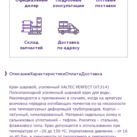
Официальный
Подробные
Оптовые
Блог
дилер
консультации
поставки
Личный кабинет
Контакты
Контактные данные
Склад
Доставка
Наши партнёры
запчастей
по адресу
Чат-бот
Описание
Характеристики
Оплата
Доставка
+7 (918) 070-19-79
Пн – пт: 9:00 – 18:00
Кран шаровой, усиленный VALTEC PERFECT (VT.314)
Полнопроходной усиленный шаровой кран для воды.
Рекомендуется к применению в случаях, когда на арматуру
sales@profpotok.ru
возможна передача изгибающих моментов из-за несоосности
или температурных деформаций трубопроводов. Корпус –
г. Краснодар, ул. Российская, 63
латунный, никелированный. Материал седельных колец и
сальниковых уплотнений – тефлон. Рукоятка – стальная,
флажкового типа. Кран допускается к использованию при
температуре от –20 до 150 ºС. Нормативное давление – от 16
до 40 бар, в зависимости от типоразмера и температуры