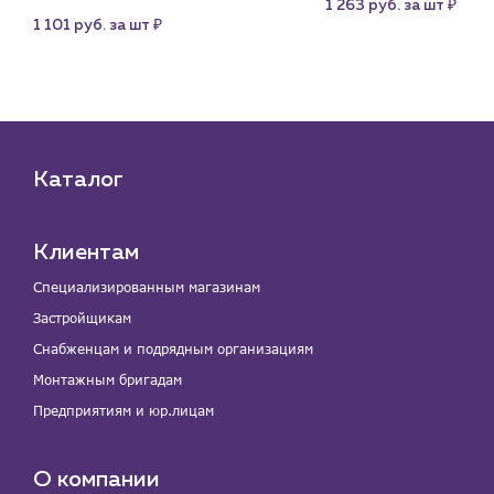
₽
1 263 руб. за шт
5.0
₽
1 101 руб. за шт
1 
₽
шт
Каталог
Клиентам
Специализированным магазинам
Застройщикам
Снабженцам и подрядным организациям
Монтажным бригадам
Предприятиям и юр.лицам
О компании