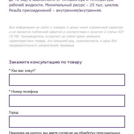
рабочей жидкости. Минимальный ресурс – 25 тыс. циклов.
Резьба присоединений – внутренняя/внутренняя.
Вся информация на сайте о товарах и ценах носит справочный характер
и не является публичной офертой в соответствии с пунктом 2 статьи 437
ГК РФ. Производитель оставляет за собой право изменять
характеристики товара, его внешний вид, комплектность и цену без
предварительного уведомления продавца
Закажите консультацию по товару
* Как вас зовут?
* Номер телефона
Город
Нажимая на кнопку, вы даете согласие на обработку персональных