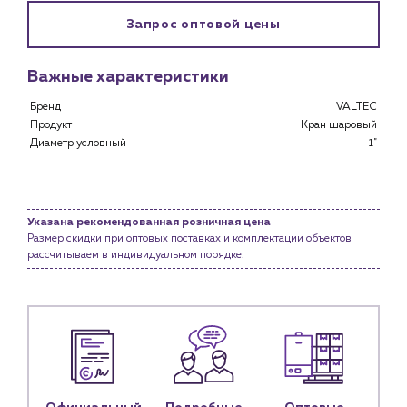
Каталог
Запрос оптовой цены
Клиентам
Важные характеристики
Специализированным магазинам
Застройщикам
Бренд
VALTEC
Снабженцам и подрядным организациям
Продукт
Кран шаровый
Монтажным бригадам
Диаметр условный
1"
Предприятиям и юр.лицам
О компании
История компании
Указана рекомендованная розничная цена
Размер скидки при оптовых поставках и комплектации объектов
Услуги
рассчитываем в индивидуальном порядке.
Водоснабжение и теплоснабжение
Сервис и обслуживание инженерных систем
Доставка
Портфолио
Новости