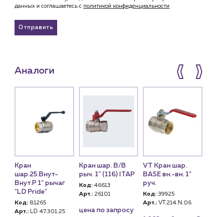
данных и соглашаетесь c
политикой конфиденциальности
Отправить
Аналоги
Кран
Кран шар. В/В
VT Кран шар.
Кр
шар.25.Внут-
рыч. 1" (116) ITAP
BASE вн.-вн. 1"
ша
г
Внут.Р 1" рычаг
руч.
Вн
Код:
46613
"LD Pride"
"L
Арт.:
26101
Код:
39925
Код:
81265
Арт.:
VT.214.N.06
Ко
цена по запросу
Арт.:
LD 47.301.25
Арт