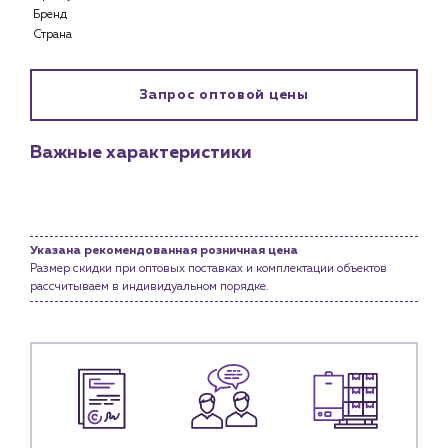
Бренд
Страна
Клиентам
Специализированным магазинам
Застройщикам
Запрос оптовой цены
Снабженцам и подрядным организациям
Монтажным бригадам
Важные характеристики
Предприятиям и юр.лицам
О компании
История компании
Указана рекомендованная розничная цена
Услуги
Размер скидки при оптовых поставках и комплектации объектов
Водоснабжение и теплоснабжение
рассчитываем в индивидуальном порядке.
Сервис и обслуживание инженерных систем
Доставка
Портфолио
Новости
Блог