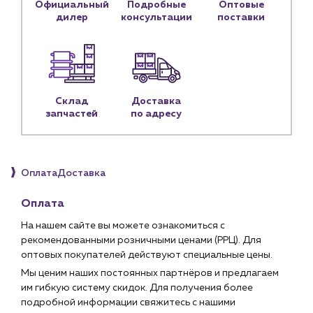
Официальный
Подробные
Оптовые
дилер
консультации
поставки
Личный кабинет
Контакты
Контактные данные
Наши партнёры
Склад
Доставка
Чат-бот
запчастей
по адресу
+7 (918) 070-19-79
Оплата
Доставка
Пн – пт: 9:00 – 18:00
Оплата
sales@profpotok.ru
На нашем сайте вы можете ознакомиться с
г. Краснодар, ул. Российская, 63
рекомендованными розничными ценами (РРЦ). Для
оптовых покупателей действуют специальные цены.
Мы ценим наших постоянных партнёров и предлагаем
им гибкую систему скидок. Для получения более
подробной информации свяжитесь с нашими