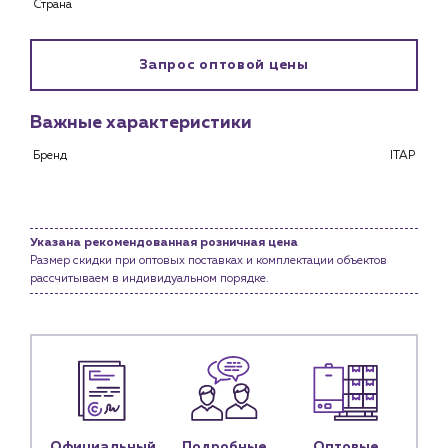
Страна
Снабженцам и подрядным организациям
Монтажным бригадам
Предприятиям и юр.лицам
Запрос оптовой цены
О компании
Важные характеристики
История компании
Бренд
ITAP
Услуги
Водоснабжение и теплоснабжение
Сервис и обслуживание инженерных систем
Доставка
Указана рекомендованная розничная цена
Размер скидки при оптовых поставках и комплектации объектов
Портфолио
рассчитываем в индивидуальном порядке.
Новости
Блог
Личный кабинет
Контакты
Официальный
Подробные
Оптовые