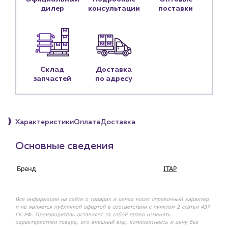
Контактные данные
дилер
консультации
поставки
Наши партнёры
Чат-бот
+7 (918) 070-19-79
Склад
Доставка
запчастей
по адресу
Пн – пт: 9:00 – 18:00
sales@profpotok.ru
Характеристики
Оплата
Доставка
г. Краснодар, ул. Российская, 63
Основные сведения
Бренд
ITAP
Вся информация на сайте о товарах и ценах носит справочный характер
и не является публичной офертой в соответствии с пунктом 2 статьи 437
ГК РФ. Производитель оставляет за собой право изменять
характеристики товара, его внешний вид, комплектность и цену без