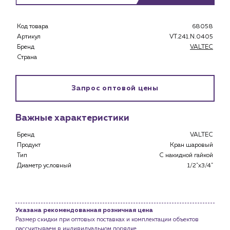
Код товара
68058
Артикул
VT.241.N.0405
Бренд
VALTEC
Каталог
Страна
Клиентам
Запрос оптовой цены
Специализированным магазинам
Застройщикам
Снабженцам и подрядным организациям
Важные характеристики
Монтажным бригадам
Бренд
VALTEC
Предприятиям и юр.лицам
Продукт
Кран шаровый
О компании
Тип
С накидной гайкой
Диаметр условный
1/2"x3/4"
История компании
Услуги
Водоснабжение и теплоснабжение
Указана рекомендованная розничная цена
Сервис и обслуживание инженерных систем
Размер скидки при оптовых поставках и комплектации объектов
Доставка
рассчитываем в индивидуальном порядке.