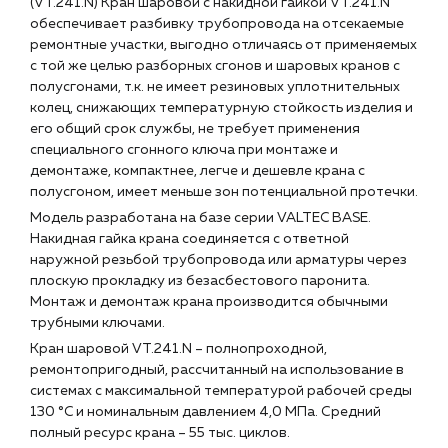
г. Краснодар, ул. Российская, 63
(VT.241.N) Кран шаровой с накидной гайкой VT.241.N
обеспечивает разбивку трубопровода на отсекаемые
ремонтные участки, выгодно отличаясь от применяемых
с той же целью разборных сгонов и шаровых кранов с
полусгонами, т.к. не имеет резиновых уплотнительных
колец, снижающих температурную стойкость изделия и
его общий срок службы, не требует применения
специального сгонного ключа при монтаже и
демонтаже, компактнее, легче и дешевле крана с
полусгоном, имеет меньше зон потенциальной протечки.
Модель разработана на базе серии VALTEC BASE.
Накидная гайка крана соединяется с ответной
наружной резьбой трубопровода или арматуры через
плоскую прокладку из безасбестового паронита.
Монтаж и демонтаж крана производится обычными
трубными ключами.
Кран шаровой VT.241.N – полнопроходной,
ремонтопригодный, рассчитанный на использование в
системах с максимальной температурой рабочей среды
130 °C и номинальным давлением 4,0 МПа. Средний
полный ресурс крана – 55 тыс. циклов.