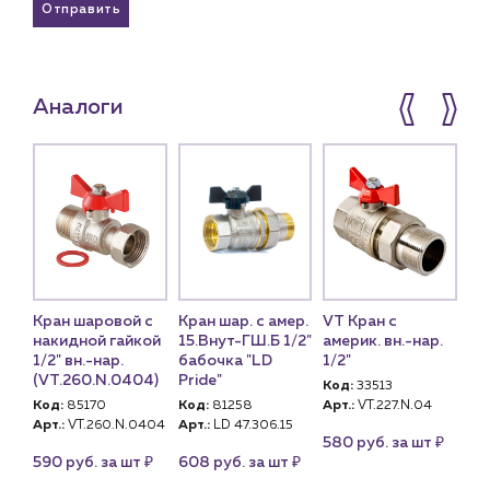
Отправить
Аналоги
ер.
Кран шаровой с
Кран шар. с амер.
VT Кран с
Кр
/2"
накидной гайкой
15.Внут-ГШ.Б 1/2"
америк. вн.-нар.
1/
e"
1/2" вн.-нар.
бабочка "LD
1/2"
26
(VT.260.N.0404)
Pride"
Код:
33513
Ко
5
Код:
85170
Код:
81258
Арт.:
VT.227.N.04
Арт
Арт.:
VT.260.N.0404
Арт.:
LD 47.306.15
₽
₽
580 руб. за шт
1 
₽
₽
590 руб. за шт
608 руб. за шт