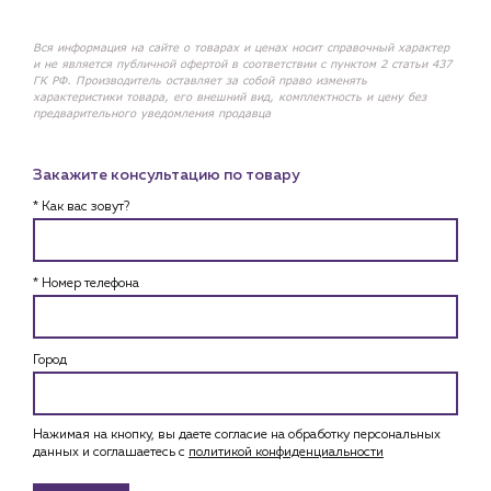
Вся информация на сайте о товарах и ценах носит справочный характер
и не является публичной офертой в соответствии с пунктом 2 статьи 437
ГК РФ. Производитель оставляет за собой право изменять
характеристики товара, его внешний вид, комплектность и цену без
предварительного уведомления продавца
Закажите консультацию по товару
* Как вас зовут?
* Номер телефона
Город
Нажимая на кнопку, вы даете согласие на обработку персональных
данных и соглашаетесь c
политикой конфиденциальности