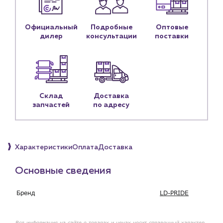
Контактные данные
Наши партнёры
Официальный
Подробные
Оптовые
дилер
консультации
поставки
Чат-бот
+7 (918) 070-19-79
Пн – пт: 9:00 – 18:00
Склад
Доставка
запчастей
по адресу
sales@profpotok.ru
г. Краснодар, ул. Российская, 63
Характеристики
Оплата
Доставка
Основные сведения
Бренд
LD-PRIDE
Вся информация на сайте о товарах и ценах носит справочный характер