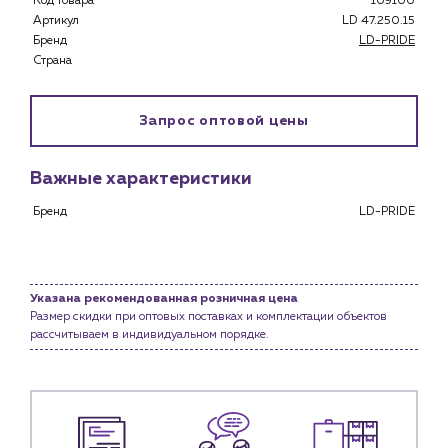
Код товара
109100
Застройщикам
Артикул
LD 47.250.15
Снабженцам и подрядным организациям
Бренд
LD-PRIDE
Монтажным бригадам
Страна
Предприятиям и юр.лицам
О компании
Запрос оптовой цены
История компании
Услуги
Важные характеристики
Водоснабжение и теплоснабжение
Бренд
LD-PRIDE
Сервис и обслуживание инженерных систем
Доставка
Портфолио
Указана рекомендованная розничная цена
Размер скидки при оптовых поставках и комплектации объектов
Новости
рассчитываем в индивидуальном порядке.
Блог
Личный кабинет
Контакты