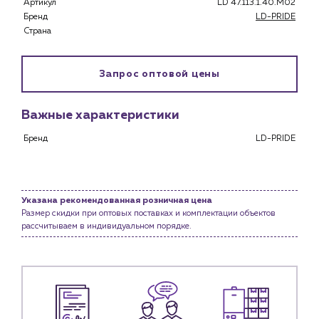
Застройщикам
Артикул
LD 47.113.1.40.M02
Бренд
LD-PRIDE
Снабженцам и подрядным организациям
Страна
Монтажным бригадам
Предприятиям и юр.лицам
Запрос оптовой цены
О компании
История компании
Важные характеристики
Услуги
Бренд
Водоснабжение и теплоснабжение
LD-PRIDE
Сервис и обслуживание инженерных систем
Доставка
Портфолио
Указана рекомендованная розничная цена
Размер скидки при оптовых поставках и комплектации объектов
Новости
рассчитываем в индивидуальном порядке.
Блог
Личный кабинет
Контакты