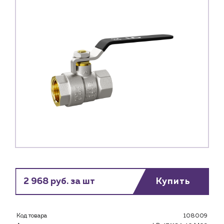
2 968 руб. за шт
Купить
Каталог
Клиентам
Специализированным магазинам
Код товара
108009