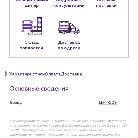
Официальный
Подробные
Оптовые
Контактные данные
дилер
консультации
поставки
Наши партнёры
Чат-бот
+7 (918) 070-19-79
Склад
Доставка
запчастей
по адресу
Пн – пт: 9:00 – 18:00
sales@profpotok.ru
Характеристики
Оплата
Доставка
г. Краснодар, ул. Российская, 63
Основные сведения
Бренд
LD-PRIDE
Вся информация на сайте о товарах и ценах носит справочный характер
и не является публичной офертой в соответствии с пунктом 2 статьи 437
ГК РФ. Производитель оставляет за собой право изменять
характеристики товара, его внешний вид, комплектность и цену без