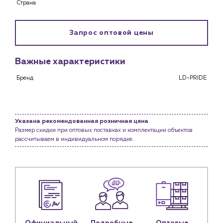
Страна
Снабженцам и подрядным организациям
Монтажным бригадам
Предприятиям и юр.лицам
Запрос оптовой цены
О компании
Важные характеристики
История компании
Бренд
LD-PRIDE
Услуги
Водоснабжение и теплоснабжение
Сервис и обслуживание инженерных систем
Доставка
Указана рекомендованная розничная цена
Размер скидки при оптовых поставках и комплектации объектов
Портфолио
рассчитываем в индивидуальном порядке.
Новости
Блог
Личный кабинет
Контакты