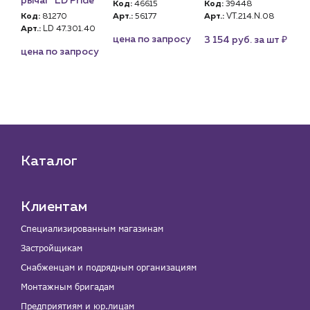
рычаг "LD Pride"
ры
Код:
46615
Код:
39448
t
се
Код:
81270
Арт.:
56177
Арт.:
VT.214.N.08
Арт.:
LD 47.301.40
Ко
₽
цена по запросу
3 154 руб. за шт
Арт
цена по запросу
.40.Н
БАЗ
су
це
Каталог
Клиентам
Специализированным магазинам
Застройщикам
Снабженцам и подрядным организациям
Монтажным бригадам
Предприятиям и юр.лицам