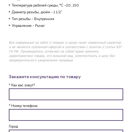
Температура рабочей среды, °С -20…150
Диаметр резьбы, дюйм - 1 1/2"
Тип резьбы - Внутренняя
Управление - Рычаг
Вся информация на сайте о товарах и ценах носит справочный характер
и не является публичной офертой в соответствии с пунктом 2 статьи 437
ГК РФ. Производитель оставляет за собой право изменять
характеристики товара, его внешний вид, комплектность и цену без
предварительного уведомления продавца
Закажите консультацию по товару
* Как вас зовут?
* Номер телефона
Город