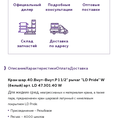
Официальный
Подробные
Оптовые
Блог
дилер
консультации
поставки
Личный кабинет
Контакты
Контактные данные
Склад
Доставка
Наши партнёры
запчастей
по адресу
Чат-бот
+7 (918) 070-19-79
Описание
Характеристики
Оплата
Доставка
Пн – пт: 9:00 – 18:00
Кран шар.40.Внут-Внут.Р 1 1/2" рычаг "LD Pride" W
(белый) арт. LD 47.301.40 W
sales@profpotok.ru
Для жидких сред,
неагрессивных к материалам крана, а также
пара,
предназначен к
ран шаровой латунный
с никелевым
г. Краснодар, ул. Российская, 63
покрытием
LD Pride.
Присоединение - Резьбовое
Ресурс - 4000 циклов