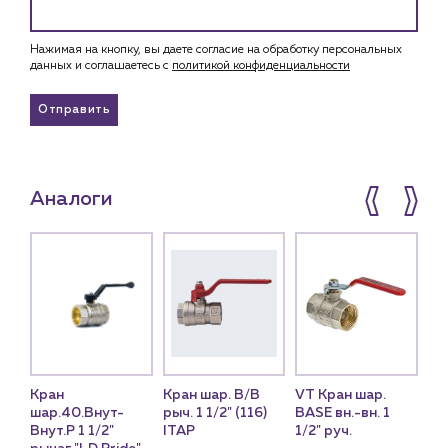
Нажимая на кнопку, вы даете согласие на обработку персональных
данных и соглашаетесь c
политикой конфиденциальности
Отправить
Аналоги
Кран
Кран шар. В/В
VT Кран шар.
Кр
шар.40.Внут-
рыч. 1 1/2" (116)
BASE вн.-вн. 1
11
Внут.Р 1 1/2"
ITAP
1/2" руч.
PN