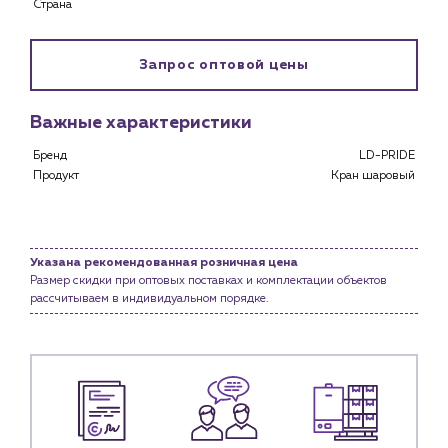
Страна
Каталог
Запрос оптовой цены
Клиентам
Специализированным магазинам
Важные характеристики
Застройщикам
Снабженцам и подрядным организациям
Бренд
LD-PRIDE
Монтажным бригадам
Продукт
Кран шаровый
Предприятиям и юр.лицам
О компании
История компании
Указана рекомендованная розничная цена
Размер скидки при оптовых поставках и комплектации объектов
Услуги
рассчитываем в индивидуальном порядке.
Водоснабжение и теплоснабжение
Сервис и обслуживание инженерных систем
Доставка
Портфолио
Новости