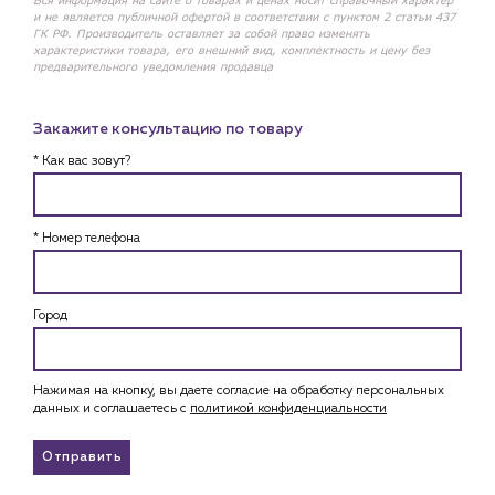
Вся информация на сайте о товарах и ценах носит справочный характер
и не является публичной офертой в соответствии с пунктом 2 статьи 437
ГК РФ. Производитель оставляет за собой право изменять
характеристики товара, его внешний вид, комплектность и цену без
предварительного уведомления продавца
Закажите консультацию по товару
* Как вас зовут?
* Номер телефона
Город
Нажимая на кнопку, вы даете согласие на обработку персональных
данных и соглашаетесь c
политикой конфиденциальности
Отправить