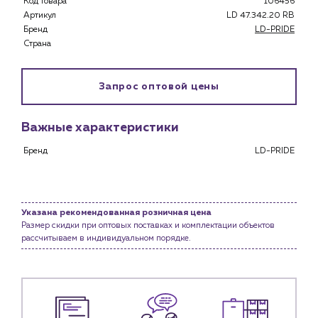
Код товара
106456
Застройщикам
Артикул
LD 47.342.20 RB
Снабженцам и подрядным организациям
Бренд
LD-PRIDE
Монтажным бригадам
Страна
Предприятиям и юр.лицам
О компании
Запрос оптовой цены
История компании
Услуги
Важные характеристики
Водоснабжение и теплоснабжение
Бренд
LD-PRIDE
Сервис и обслуживание инженерных систем
Доставка
Портфолио
Указана рекомендованная розничная цена
Размер скидки при оптовых поставках и комплектации объектов
Новости
рассчитываем в индивидуальном порядке.
Блог
Личный кабинет
Контакты