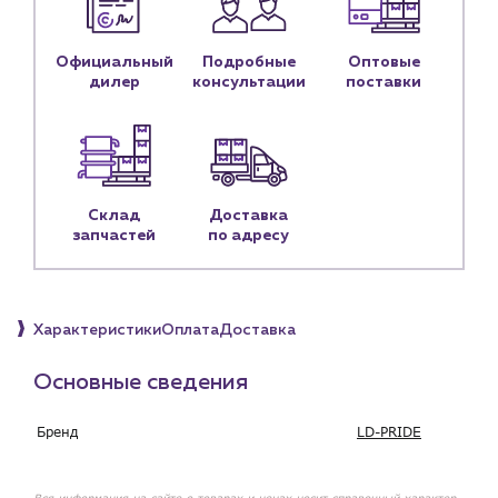
Контактные данные
Наши партнёры
Официальный
Подробные
Оптовые
дилер
консультации
поставки
Чат-бот
+7 (918) 070-19-79
Пн – пт: 9:00 – 18:00
Склад
Доставка
запчастей
по адресу
sales@profpotok.ru
г. Краснодар, ул. Российская, 63
Характеристики
Оплата
Доставка
Основные сведения
Бренд
LD-PRIDE