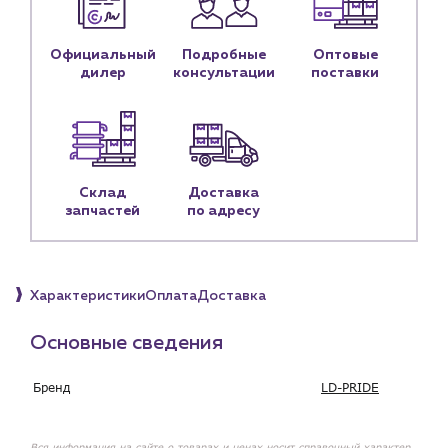
Контактные данные
Наши партнёры
Официальный
Подробные
Оптовые
дилер
консультации
поставки
Чат-бот
+7 (918) 070-19-79
Пн – пт: 9:00 – 18:00
Склад
Доставка
запчастей
по адресу
sales@profpotok.ru
г. Краснодар, ул. Российская, 63
Характеристики
Оплата
Доставка
Основные сведения
Бренд
LD-PRIDE
Вся информация на сайте о товарах и ценах носит справочный характер