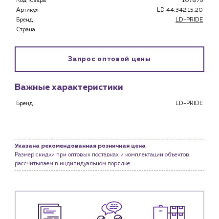
Код товара
107876
Застройщикам
Артикул
LD 44.342.15.20
Снабженцам и подрядным организациям
Бренд
LD-PRIDE
Монтажным бригадам
Страна
Предприятиям и юр.лицам
О компании
Запрос оптовой цены
История компании
Услуги
Важные характеристики
Водоснабжение и теплоснабжение
Бренд
LD-PRIDE
Сервис и обслуживание инженерных систем
Доставка
Портфолио
Указана рекомендованная розничная цена
Размер скидки при оптовых поставках и комплектации объектов
Новости
рассчитываем в индивидуальном порядке.
Блог
Личный кабинет
Контакты