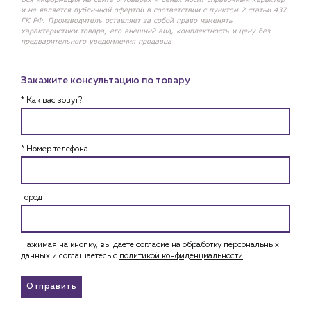
и не является публичной офертой в соответствии с пунктом 2 статьи 437
ГК РФ. Производитель оставляет за собой право изменять
характеристики товара, его внешний вид, комплектность и цену без
предварительного уведомления продавца
Закажите консультацию по товару
* Как вас зовут?
* Номер телефона
Город
Нажимая на кнопку, вы даете согласие на обработку персональных
данных и соглашаетесь c
политикой конфиденциальности
Отправить