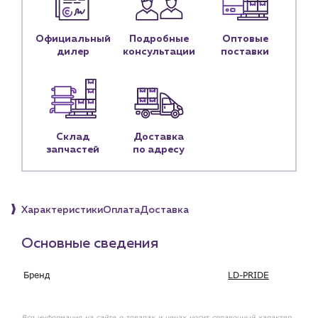
Контактные данные
Наши партнёры
Официальный
Подробные
Оптовые
дилер
консультации
поставки
Чат-бот
+7 (918) 070-19-79
Пн – пт: 9:00 – 18:00
Склад
Доставка
запчастей
по адресу
sales@profpotok.ru
г. Краснодар, ул. Российская, 63
Характеристики
Оплата
Доставка
Основные сведения
Бренд
LD-PRIDE
Вся информация на сайте о товарах и ценах носит справочный характер