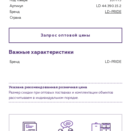
Код товара
107775
Застройщикам
Артикул
LD 44.390.15.2
Снабженцам и подрядным организациям
Бренд
LD-PRIDE
Монтажным бригадам
Страна
Предприятиям и юр.лицам
О компании
Запрос оптовой цены
История компании
Услуги
Важные характеристики
Водоснабжение и теплоснабжение
Бренд
LD-PRIDE
Сервис и обслуживание инженерных систем
Доставка
Портфолио
Указана рекомендованная розничная цена
Размер скидки при оптовых поставках и комплектации объектов
Новости
рассчитываем в индивидуальном порядке.
Блог
Личный кабинет
Контакты