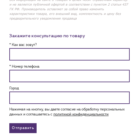
и не является публичной офертой в соответствии с пунктом 2 статьи 437
ГК РФ. Производитель оставляет за собой право изменять
характеристики товара, его внешний вид, комплектность и цену без
предварительного уведомления продавца
Закажите консультацию по товару
* Как вас зовут?
* Номер телефона
Город
Нажимая на кнопку, вы даете согласие на обработку персональных
данных и соглашаетесь c
политикой конфиденциальности
Отправить