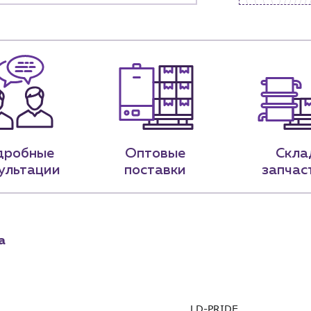
9-79
sales@profpotok.ru
 18:00
г. Краснодар, ул. Российская, 63
дробные
Оптовые
Скла
ультации
поставки
запчас
а
LD-PRIDE