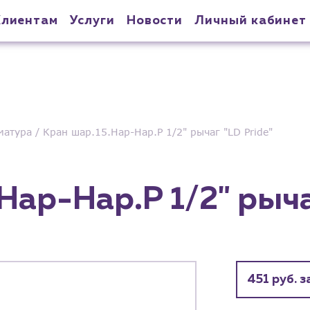
Клиентам
Услуги
Новости
Личный кабинет
матура
Кран шар.15.Нар-Нар.Р 1/2" рычаг "LD Pride"
Нар-Нар.Р 1/2" рыча
451 руб. з