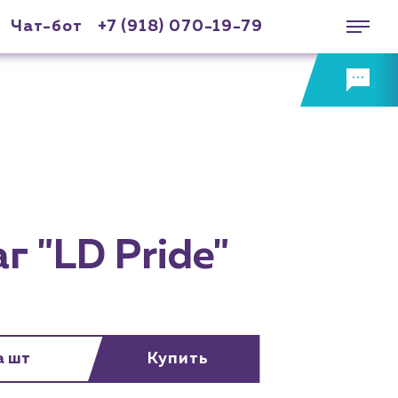
Чат-бот
+7 (918) 070-19-79
г "LD Pride"
а шт
Купить