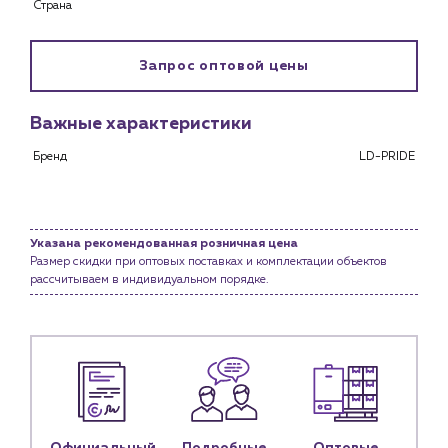
Страна
Клиентам
Специализированным магазинам
Запрос оптовой цены
Застройщикам
Снабженцам и подрядным организациям
Важные характеристики
Монтажным бригадам
Предприятиям и юр.лицам
Бренд
LD-PRIDE
О компании
История компании
Указана рекомендованная розничная цена
Услуги
Размер скидки при оптовых поставках и комплектации объектов
Водоснабжение и теплоснабжение
рассчитываем в индивидуальном порядке.
Сервис и обслуживание инженерных систем
Доставка
Портфолио
Новости
Блог