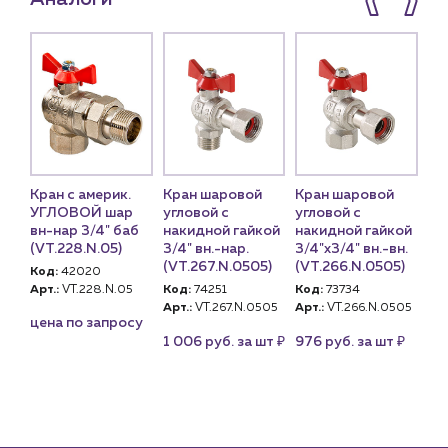
Кран с америк.
Кран шаровой
Кран шаровой
Кр
ой
УГЛОВОЙ шар
угловой с
угловой с
уг
вн-нар 3/4" баб
накидной гайкой
накидной гайкой
(2
Б
(VT.228.N.05)
3/4" вн.-нар.
3/4"x3/4" вн.-вн.
Ко
"LD
(VT.267.N.0505)
(VT.266.N.0505)
Код:
42020
Арт
й)
Арт.:
VT.228.N.05
Код:
74251
Код:
73734
це
Арт.:
VT.267.N.0505
Арт.:
VT.266.N.0505
цена по запросу
₽
₽
1 006 руб. за шт
976 руб. за шт
₽
т