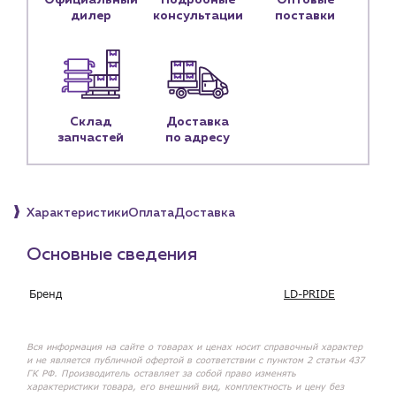
Официальный
Подробные
Оптовые
дилер
консультации
поставки
Личный кабинет
Контакты
Контактные данные
Наши партнёры
Склад
Доставка
запчастей
по адресу
Чат-бот
+7 (918) 070-19-79
Характеристики
Оплата
Доставка
Пн – пт: 9:00 – 18:00
Основные сведения
sales@profpotok.ru
Бренд
LD-PRIDE
г. Краснодар, ул. Российская, 63
Вся информация на сайте о товарах и ценах носит справочный характер
и не является публичной офертой в соответствии с пунктом 2 статьи 437
ГК РФ. Производитель оставляет за собой право изменять
характеристики товара, его внешний вид, комплектность и цену без