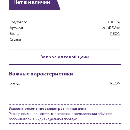
Нет в наличии
Код товара
100967
Каталог
Артикул
200RSV38
Бренд
REON
Клиентам
Страна
Специализированным магазинам
Застройщикам
Снабженцам и подрядным организациям
Запрос оптовой цены
Монтажным бригадам
Предприятиям и юр.лицам
Важные характеристики
О компании
Бренд
REON
История компании
Услуги
Водоснабжение и теплоснабжение
Указана рекомендованная розничная цена
Сервис и обслуживание инженерных систем
Размер скидки при оптовых поставках и комплектации объектов
Доставка
рассчитываем в индивидуальном порядке.
Портфолио