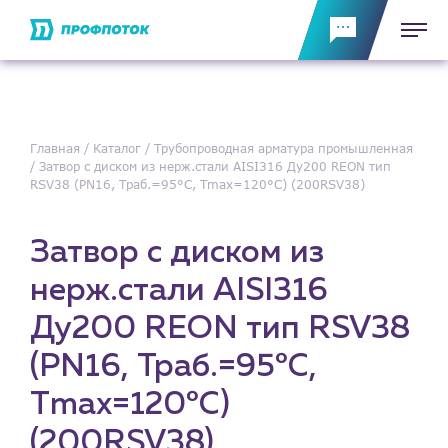
Главная
Каталог
Трубопроводная арматура промышленная
Затвор с диском из нерж.стали AISI316 Ду200 REON тип
RSV38 (PN16, Траб.=95°С, Тmax=120°С) (200RSV38)
Затвор с диском из
нерж.стали AISI316
Ду200 REON тип RSV38
(PN16, Траб.=95°С,
Тmax=120°С)
(200RSV38)