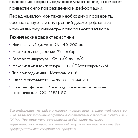
полностью закрыть седловое уплотнение, что может
привести к его повреждению и деформации.
Перед началом монтажа необходимо проверить,
соответствует ли внутренний диаметр фланцев
номинальному диаметру поворотного затвора.
Технические характеристики:
Номинальный диаметр, DN - 40-200 мм
Максимальное давление, РN -16 бар
Рабочая температура - От -10˚С до +95˚С
Максимальная температура - +120˚С (кратковременно)
Тип присоединения - Межфланцевый
Класс герметичности - А по ГОСТ 9544-2015
Ответные фланцы - Рекомендуется использовать фланцы
воротниковые ГОСТ 12821-80
Вся информация на сайте о товарах и ценах носит справочный характер
и не является публичной офертой в соответствии с пунктом 2 статьи 437
ГК РФ. Производитель оставляет за собой право изменять
характеристики товара, его внешний вид, комплектность и цену без
предварительного уведомления продавца