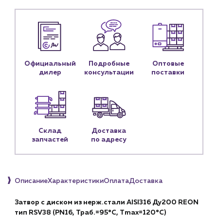
Новости
Блог
Личный кабинет
Официальный
Подробные
Оптовые
дилер
консультации
поставки
Контакты
Контактные данные
Наши партнёры
Чат-бот
Склад
Доставка
запчастей
по адресу
+7 (918) 070-19-79
Пн – пт: 9:00 – 18:00
Описание
Характеристики
Оплата
Доставка
sales@profpotok.ru
Затвор с диском из нерж.стали AISI316 Ду200 REON
г. Краснодар, ул. Российская, 63
тип RSV38 (PN16, Траб.=95°С, Тmax=120°С)