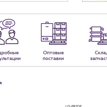
9-79
sales@profpotok.ru
 18:00
г. Краснодар, ул. Российская, 63
дробные
Оптовые
Скла
ультации
поставки
запчас
а
LD-PRIDE