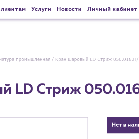
Клиентам
Услуги
Новости
Личный кабинет
матура промышленная
Кран шаровый LD Стриж 050.016.П/
й LD Стриж 050.016
Нет в нал