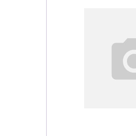
Каталог
Клиента
Специализированны
Застройщикам
Снабженцам и подр
Монтажным бригад
Предприятиям и юр
О компа
История компании