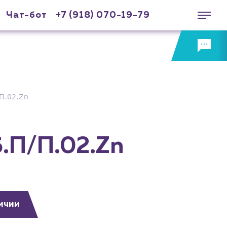
Чат-бот
+7 (918) 070-19-79
П.02.Zn
.П/П.02.Zn
ичии