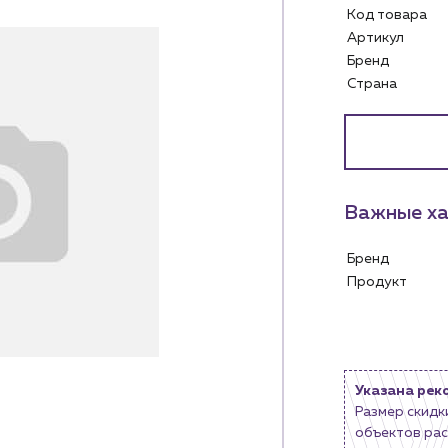
Код товара
Артикул
Бренд
Страна
Услуги
Личный ка
Водоснабжение и теплоснабжение
м
Сервис и обслуживание инженерных
Контакты
систем
Важные ха
м магазинам
Контактные данные
Доставка
Наши партнёры
Бренд
ядным организациям
Портфолио
Продукт
ам
Чат-бот
.лицам
Новости
нии
Блог
Указана рек
Размер скидк
объектов рас