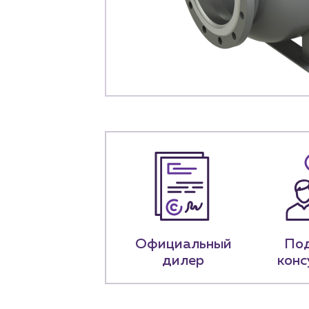
+7 (918) 070-1
Пн – пт: 9:00 –
Официальный
По
дилер
конс