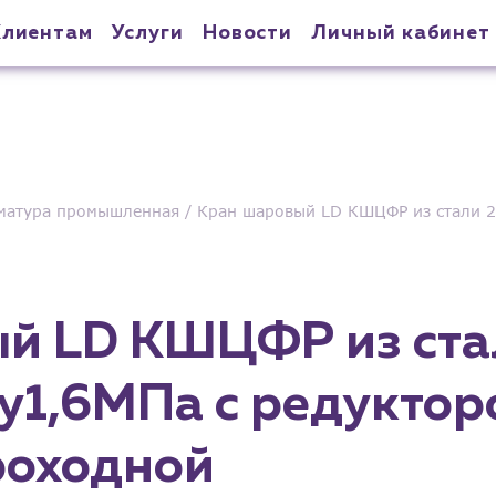
Клиентам
Услуги
Новости
Личный кабинет
матура промышленная
Кран шаровый LD КШЦФР из стали 2
й LD КШЦФР из ста
у1,6МПа с редуктор
роходной