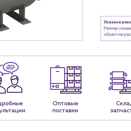
9-79
sales@profpotok.ru
Указана рек
 18:00
г. Краснодар, ул. Российская, 63
Размер скидк
объектов рас
дробные
Оптовые
Скла
ультации
поставки
запчас