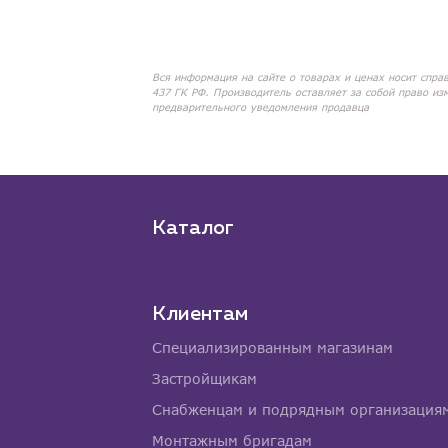
Вся информация на сайте о товарах и ценах носит спра
437 ГК РФ. Производитель оставляет за собой право из
предварительного уведомления продавца
Каталог
Клиентам
Специализированным магазинам
Застройщикам
Снабженцам и подрядным организация
Монтажным бригадам