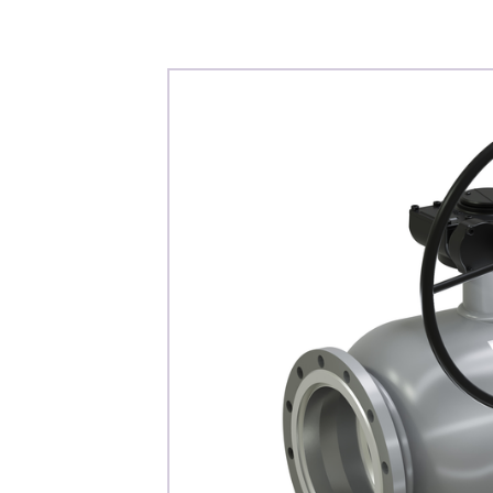
Каталог
Клиента
Специализированны
Застройщикам
Снабженцам и подр
Монтажным бригад
Предприятиям и юр
О компа
История компании