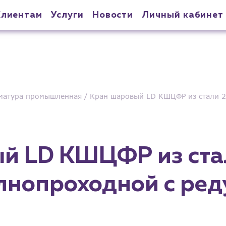
Клиентам
Услуги
Новости
Личный кабинет
матура промышленная
Кран шаровый LD КШЦФР из стали 2
й LD КШЦФР из ста
лнопроходной с ре