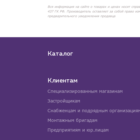
Вся информация на сайте о товарах и ценах носит спра
437 ГК РФ. Производитель оставляет за собой право из
предварительного уведомления продавца
Каталог
Клиентам
Специализированным магазинам
Застройщикам
Снабженцам и подрядным организация
Монтажным бригадам
Предприятиям и юр.лицам