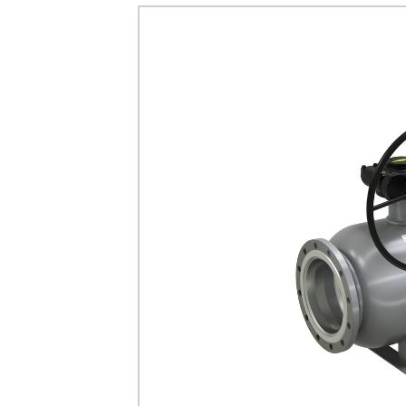
Каталог
Клиента
Специализированны
Застройщикам
Снабженцам и подр
Монтажным бригад
Предприятиям и юр
О компа
История компании