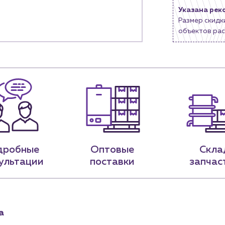
Указана рек
9-79
sales@profpotok.ru
Размер скидк
объектов рас
 18:00
г. Краснодар, ул. Российская, 63
дробные
Оптовые
Скла
ультации
поставки
запчас
а