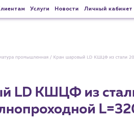
Клиентам
Услуги
Новости
Личный кабинет
матура промышленная
Кран шаровый LD КШЦФ из стали 2
й LD КШЦФ из стал
лнопроходной L=3