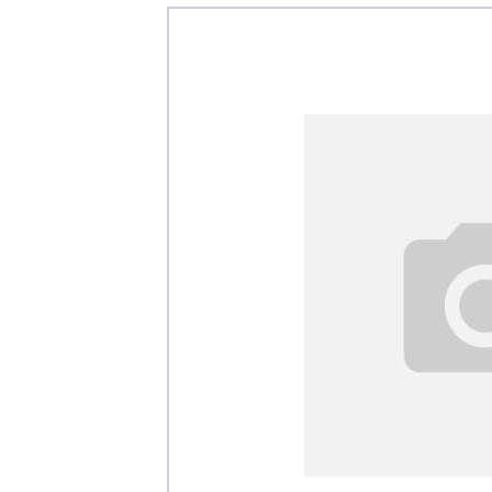
Каталог
Клиента
Специализированны
Застройщикам
Снабженцам и подр
Монтажным бригад
Предприятиям и юр
О компа
История компании