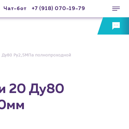
Чат-бот
+7 (918) 070-19-79
0 Ду80 Ру2,5МПа полнопроходной
и 20 Ду80
20мм