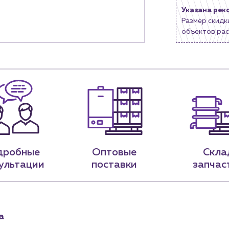
Указана рек
9-79
sales@profpotok.ru
Размер скидк
объектов рас
 18:00
г. Краснодар, ул. Российская, 63
дробные
Оптовые
Скла
ультации
поставки
запчас
а