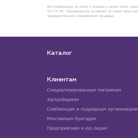
Вся информация на сайте о товарах и ценах носит спра
437 ГК РФ. Производитель оставляет за собой право из
предварительного уведомления продавца
Каталог
Клиентам
Специализированным магазинам
Застройщикам
Снабженцам и подрядным организация
Монтажным бригадам
Предприятиям и юр.лицам