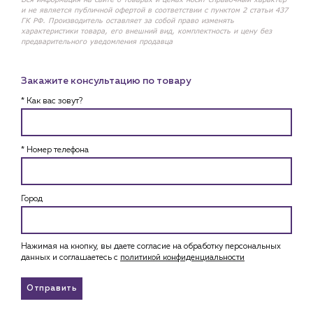
и не является публичной офертой в соответствии с пунктом 2 статьи 437
ГК РФ. Производитель оставляет за собой право изменять
характеристики товара, его внешний вид, комплектность и цену без
предварительного уведомления продавца
Закажите консультацию по товару
* Как вас зовут?
* Номер телефона
Город
Нажимая на кнопку, вы даете согласие на обработку персональных
данных и соглашаетесь c
политикой конфиденциальности
Отправить