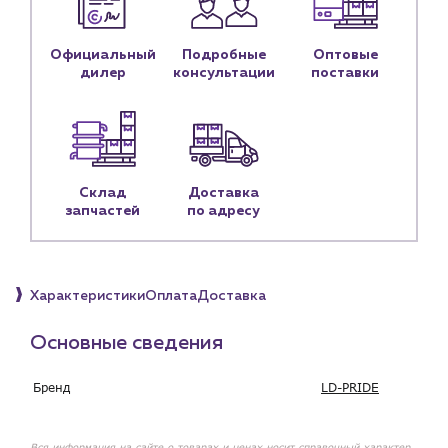
Контактные данные
Наши партнёры
Официальный
Подробные
Оптовые
дилер
консультации
поставки
Чат-бот
+7 (918) 070-19-79
Пн – пт: 9:00 – 18:00
Склад
Доставка
запчастей
по адресу
sales@profpotok.ru
г. Краснодар, ул. Российская, 63
Характеристики
Оплата
Доставка
Основные сведения
Бренд
LD-PRIDE
Вся информация на сайте о товарах и ценах носит справочный характер