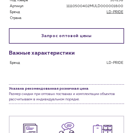
Код товара
107238
Застройщикам
Артикул
11110500402MULD000001800
Снабженцам и подрядным организациям
Бренд
LD-PRIDE
Монтажным бригадам
Страна
Предприятиям и юр.лицам
О компании
Запрос оптовой цены
История компании
Услуги
Важные характеристики
Водоснабжение и теплоснабжение
Бренд
LD-PRIDE
Сервис и обслуживание инженерных систем
Доставка
Портфолио
Указана рекомендованная розничная цена
Размер скидки при оптовых поставках и комплектации объектов
Новости
рассчитываем в индивидуальном порядке.
Блог
Личный кабинет
Контакты