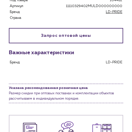
Код товара
104412
Застройщикам
Артикул
11110329402MULD000000000
Снабженцам и подрядным организациям
Бренд
LD-PRIDE
Монтажным бригадам
Страна
Предприятиям и юр.лицам
О компании
Запрос оптовой цены
История компании
Услуги
Важные характеристики
Водоснабжение и теплоснабжение
Бренд
LD-PRIDE
Сервис и обслуживание инженерных систем
Доставка
Портфолио
Указана рекомендованная розничная цена
Размер скидки при оптовых поставках и комплектации объектов
Новости
рассчитываем в индивидуальном порядке.
Блог
Личный кабинет
Контакты