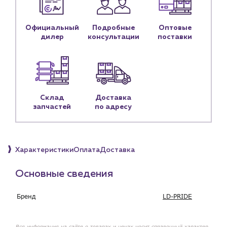
Контактные данные
Наши партнёры
Официальный
Подробные
Оптовые
дилер
консультации
поставки
Чат-бот
+7 (918) 070-19-79
Пн – пт: 9:00 – 18:00
Склад
Доставка
запчастей
по адресу
sales@profpotok.ru
г. Краснодар, ул. Российская, 63
Характеристики
Оплата
Доставка
Основные сведения
Бренд
LD-PRIDE
Вся информация на сайте о товарах и ценах носит справочный характер