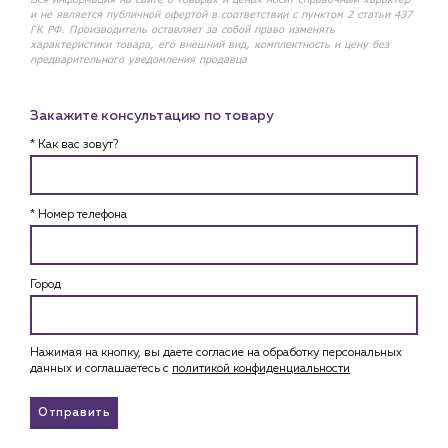
и не является публичной офертой в соответствии с пунктом 2 статьи 437
ГК РФ. Производитель оставляет за собой право изменять
характеристики товара, его внешний вид, комплектность и цену без
предварительного уведомления продавца
Закажите консультацию по товару
* Как вас зовут?
* Номер телефона
Город
Нажимая на кнопку, вы даете согласие на обработку персональных
данных и соглашаетесь c
политикой конфиденциальности
Отправить