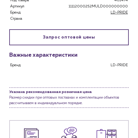
Код товара
401474
Застройщикам
Артикул
11112000252MULD000000000
Снабженцам и подрядным организациям
Бренд
LD-PRIDE
Монтажным бригадам
Страна
Предприятиям и юр.лицам
О компании
Запрос оптовой цены
История компании
Услуги
Важные характеристики
Водоснабжение и теплоснабжение
Бренд
LD-PRIDE
Сервис и обслуживание инженерных систем
Доставка
Портфолио
Указана рекомендованная розничная цена
Размер скидки при оптовых поставках и комплектации объектов
Новости
рассчитываем в индивидуальном порядке.
Блог
Личный кабинет
Контакты