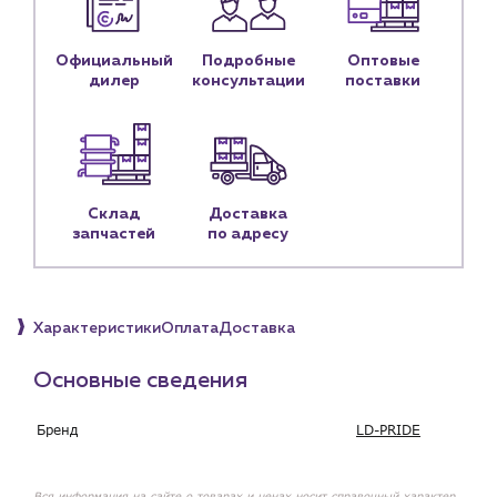
Контактные данные
Наши партнёры
Официальный
Подробные
Оптовые
дилер
консультации
поставки
Чат-бот
+7 (918) 070-19-79
Пн – пт: 9:00 – 18:00
Склад
Доставка
запчастей
по адресу
sales@profpotok.ru
г. Краснодар, ул. Российская, 63
Характеристики
Оплата
Доставка
Основные сведения
Бренд
LD-PRIDE
Вся информация на сайте о товарах и ценах носит справочный характер