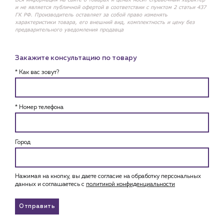
и не является публичной офертой в соответствии с пунктом 2 статьи 437
ГК РФ. Производитель оставляет за собой право изменять
характеристики товара, его внешний вид, комплектность и цену без
предварительного уведомления продавца
Закажите консультацию по товару
* Как вас зовут?
* Номер телефона
Город
Нажимая на кнопку, вы даете согласие на обработку персональных
данных и соглашаетесь c
политикой конфиденциальности
Отправить